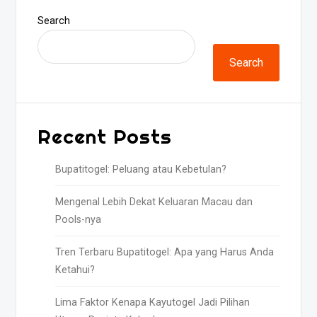
Search
Search
Recent Posts
Bupatitogel: Peluang atau Kebetulan?
Mengenal Lebih Dekat Keluaran Macau dan
Pools-nya
Tren Terbaru Bupatitogel: Apa yang Harus Anda
Ketahui?
Lima Faktor Kenapa Kayutogel Jadi Pilihan