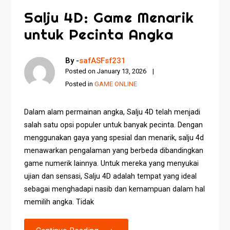
Salju 4D: Game Menarik
untuk Pecinta Angka
By -
safASFsf231
Posted on
January 13, 2026
Posted in
GAME ONLINE
Dalam alam permainan angka, Salju 4D telah menjadi
salah satu opsi populer untuk banyak pecinta. Dengan
menggunakan gaya yang spesial dan menarik, salju 4d
menawarkan pengalaman yang berbeda dibandingkan
game numerik lainnya. Untuk mereka yang menyukai
ujian dan sensasi, Salju 4D adalah tempat yang ideal
sebagai menghadapi nasib dan kemampuan dalam hal
memilih angka. Tidak