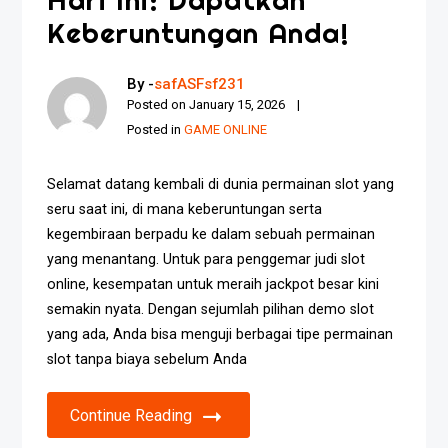
Keberuntungan Anda!
By -
safASFsf231
Posted on
January 15, 2026
Posted in
GAME ONLINE
Selamat datang kembali di dunia permainan slot yang
seru saat ini, di mana keberuntungan serta
kegembiraan berpadu ke dalam sebuah permainan
yang menantang. Untuk para penggemar judi slot
online, kesempatan untuk meraih jackpot besar kini
semakin nyata. Dengan sejumlah pilihan demo slot
yang ada, Anda bisa menguji berbagai tipe permainan
slot tanpa biaya sebelum Anda
Continue Reading