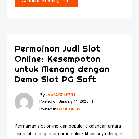
Continue Reading
Permainan Judi Slot
Online: Kesempatan
untuk Menang dengan
Demo Slot PG Soft
By -
safASFsf231
Posted on
January 11, 2026
Posted in
GAME ONLINE
Permainan slot online kian populer dikalangan antara
sejumlah penggemar game online, khususnya dengan