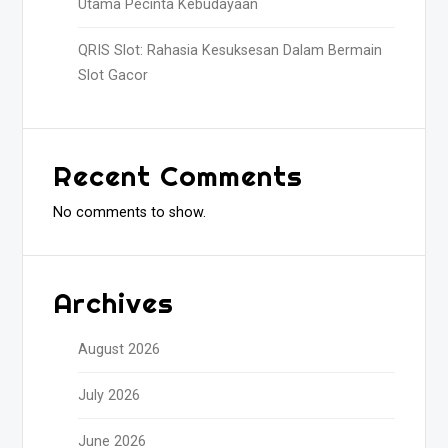
Utama Pecinta Kebudayaan
QRIS Slot: Rahasia Kesuksesan Dalam Bermain
Slot Gacor
Recent Comments
No comments to show.
Archives
August 2026
July 2026
June 2026