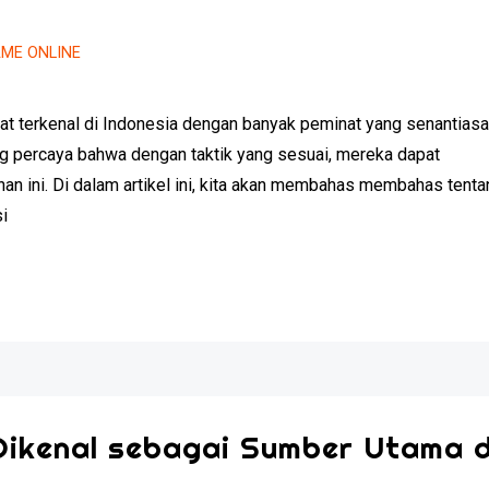
ME ONLINE
at terkenal di Indonesia dengan banyak peminat yang senantias
ang percaya bahwa dengan taktik yang sesuai, mereka dapat
 ini. Di dalam artikel ini, kita akan membahas membahas tenta
si
ikenal sebagai Sumber Utama d