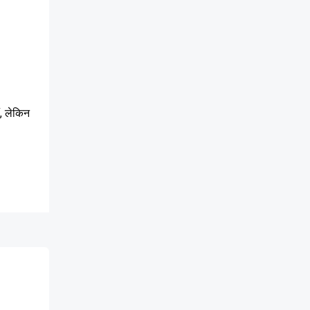
, लेकिन