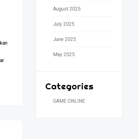
August 2025
July 2025
June 2025
akan
May 2025
ar
Categories
GAME ONLINE