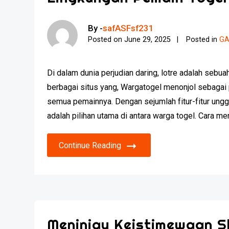
By -
safASFsf231
Posted on
June 29, 2025
Posted in
GA
Di dalam dunia perjudian daring, lotre adalah sebua
berbagai situs yang, Wargatogel menonjol sebag
semua pemainnya. Dengan sejumlah fitur-fitur ung
adalah pilihan utama di antara warga togel. Cara m
Continue Reading
Meninjau Keistimewaan S