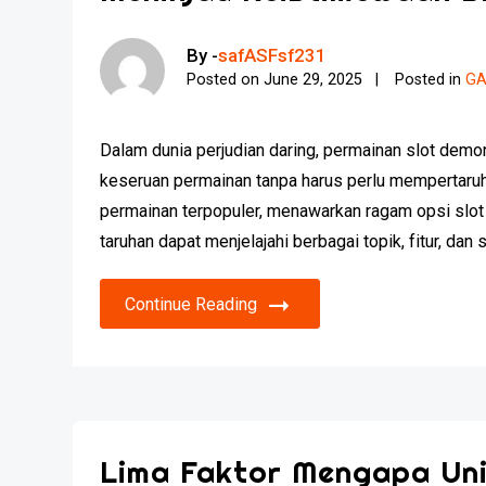
By -
safASFsf231
Posted on
June 29, 2025
Posted in
GA
Dalam dunia perjudian daring, permainan slot demon
keseruan permainan tanpa harus perlu mempertaruhk
permainan terpopuler, menawarkan ragam opsi slot
taruhan dapat menjelajahi berbagai topik, fitur, da
Continue Reading
Lima Faktor Mengapa Un