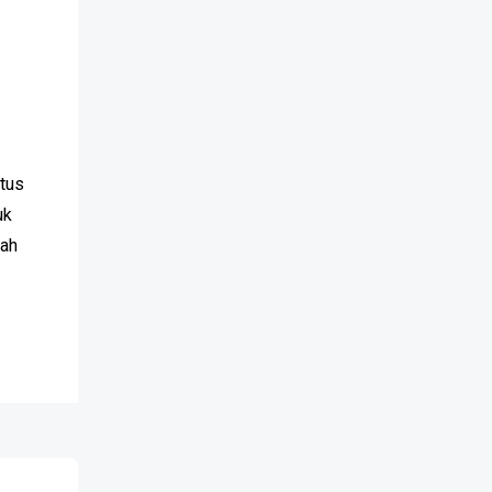
itus
uk
lah