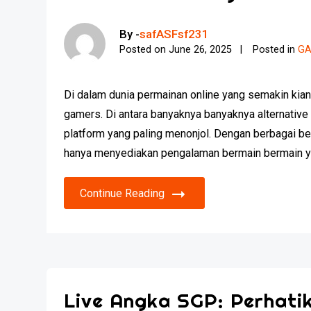
By -
safASFsf231
Posted on
June 26, 2025
Posted in
GA
Di dalam dunia permainan online yang semakin kian 
gamers. Di antara banyaknya banyaknya alternative
platform yang paling menonjol. Dengan berbagai be
hanya menyediakan pengalaman bermain bermain 
Continue Reading
Live Angka SGP: Perhatik