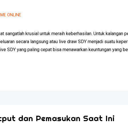
ME ONLINE
pat sangatlah krusial untuk meraih keberhasilan. Untuk kalangan p
geluaran secara langsung atau live draw SDY menjadi suatu keper
live SDY yang paling cepat bisa menawarkan keuntungan yang be
tput dan Pemasukan Saat Ini