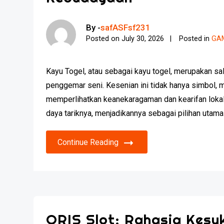
By -
safASFsf231
Posted on
July 30, 2026
Posted in
GA
Kayu Togel, atau sebagai kayu togel, merupakan sala
penggemar seni. Kesenian ini tidak hanya simbol, 
memperlihatkan keanekaragaman dan kearifan lokal
daya tariknya, menjadikannya sebagai pilihan utam
Continue Reading
QRIS Slot: Rahasia Kesu