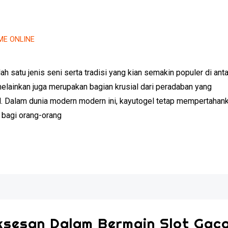
ME ONLINE
h satu jenis seni serta tradisi yang kian semakin populer di ant
melainkan juga merupakan bagian krusial dari peradaban yang
. Dalam dunia modern modern ini, kayutogel tetap mempertahan
a bagi orang-orang
ksesan Dalam Bermain Slot Gac