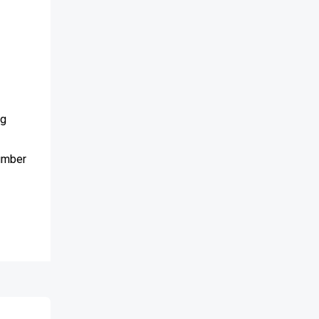
ng
umber