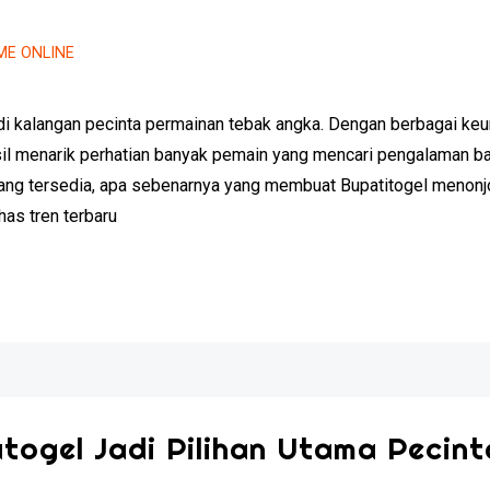
ME ONLINE
di kalangan pecinta permainan tebak angka. Dengan berbagai keu
sil menarik perhatian banyak pemain yang mencari pengalaman b
yang tersedia, apa sebenarnya yang membuat Bupatitogel menonjo
has tren terbaru
togel Jadi Pilihan Utama Pecint