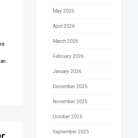
May 2026
April 2026
March 2026
ara
February 2026
kan
January 2026
December 2025
November 2025
October 2025
September 2025
or