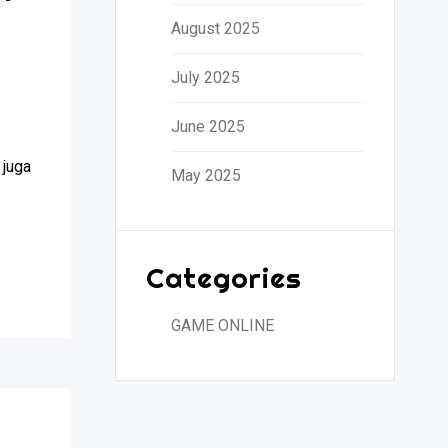
August 2025
July 2025
June 2025
 juga
May 2025
Categories
GAME ONLINE