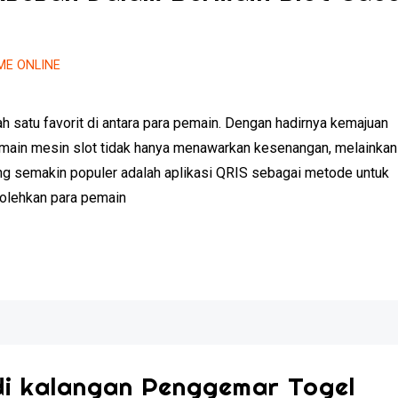
ME ONLINE
ah satu favorit di antara para pemain. Dengan hadirnya kemajuan
rmain mesin slot tidak hanya menawarkan kesenangan, melainkan
ng semakin populer adalah aplikasi QRIS sebagai metode untuk
olehkan para pemain
di kalangan Penggemar Togel