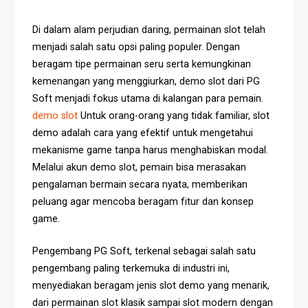
Di dalam alam perjudian daring, permainan slot telah
menjadi salah satu opsi paling populer. Dengan
beragam tipe permainan seru serta kemungkinan
kemenangan yang menggiurkan, demo slot dari PG
Soft menjadi fokus utama di kalangan para pemain.
demo slot
Untuk orang-orang yang tidak familiar, slot
demo adalah cara yang efektif untuk mengetahui
mekanisme game tanpa harus menghabiskan modal.
Melalui akun demo slot, pemain bisa merasakan
pengalaman bermain secara nyata, memberikan
peluang agar mencoba beragam fitur dan konsep
game.
Pengembang PG Soft, terkenal sebagai salah satu
pengembang paling terkemuka di industri ini,
menyediakan beragam jenis slot demo yang menarik,
dari permainan slot klasik sampai slot modern dengan