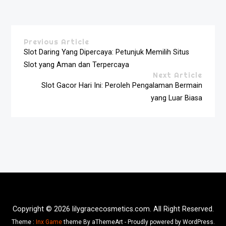
Previous Article
Slot Daring Yang Dipercaya: Petunjuk Memilih Situs
Slot yang Aman dan Terpercaya
Next Article
Slot Gacor Hari Ini: Peroleh Pengalaman Bermain
yang Luar Biasa
Copyright © 2026 lilygracecosmetics.com. All Right Reserved.
Theme :
Inx Game
theme By aThemeArt - Proudly powered by WordPress.