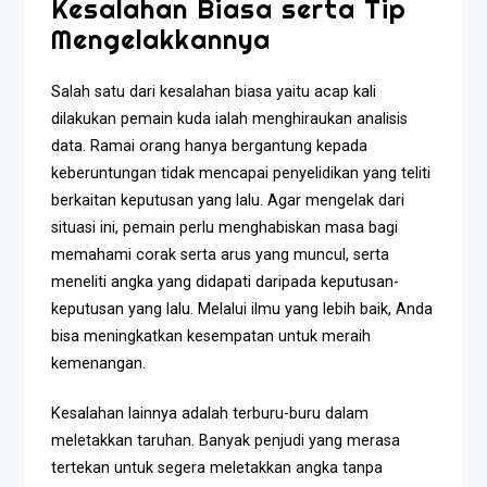
Kesalahan Biasa serta Tip
Mengelakkannya
Salah satu dari kesalahan biasa yaitu acap kali
dilakukan pemain kuda ialah menghiraukan analisis
data. Ramai orang hanya bergantung kepada
keberuntungan tidak mencapai penyelidikan yang teliti
berkaitan keputusan yang lalu. Agar mengelak dari
situasi ini, pemain perlu menghabiskan masa bagi
memahami corak serta arus yang muncul, serta
meneliti angka yang didapati daripada keputusan-
keputusan yang lalu. Melalui ilmu yang lebih baik, Anda
bisa meningkatkan kesempatan untuk meraih
kemenangan.
Kesalahan lainnya adalah terburu-buru dalam
meletakkan taruhan. Banyak penjudi yang merasa
tertekan untuk segera meletakkan angka tanpa