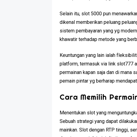
Selain itu, slot 5000 pun menawarka
dikenal memberikan peluang peluang
sistem pembayaran yang yg modern s
khawatir terhadap metode yang berbe
Keuntungan yang lain ialah fleksibil
platform, termasuk via link slot777 
permainan kapan saja dan di mana sa
pemain pintar yg berharap mendapa
Cara Memilih Perma
Menentukan slot yang menguntungka
Sebuah strategi yang dapat dilakuka
mainkan. Slot dengan RTP tinggi, ser