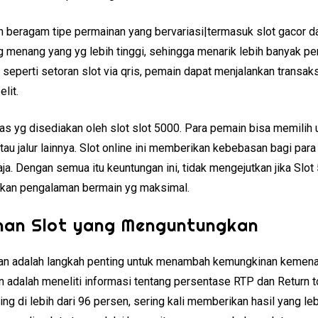
n beragam tipe permainan yang bervariasi|termasuk slot gacor dan
 menang yang yg lebih tinggi, sehingga menarik lebih banyak 
eperti setoran slot via qris, pemain dapat menjalankan transa
lit.
itas yg disediakan oleh slot slot 5000. Para pemain bisa memilih
atau jalur lainnya. Slot online ini memberikan kebebasan bagi pa
ja. Dengan semua itu keuntungan ini, tidak mengejutkan jika Slo
tkan pengalaman bermain yg maksimal.
inan Slot yang Menguntungkan
n adalah langkah penting untuk menambah kemungkinan kemenan
n adalah meneliti informasi tentang persentase RTP dan Return t
ing di lebih dari 96 persen, sering kali memberikan hasil yang le