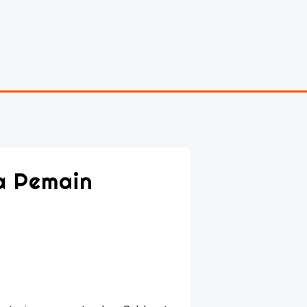
ra Pemain