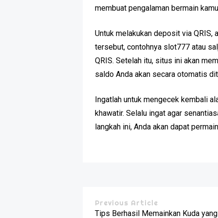
membuat pengalaman bermain kamu 
Untuk melakukan deposit via QRIS,
tersebut, contohnya slot777 atau sa
QRIS. Setelah itu, situs ini akan me
saldo Anda akan secara otomatis di
Ingatlah untuk mengecek kembali al
khawatir. Selalu ingat agar senanti
langkah ini, Anda akan dapat permai
Previous Article
Tips Berhasil Memainkan Kuda yan