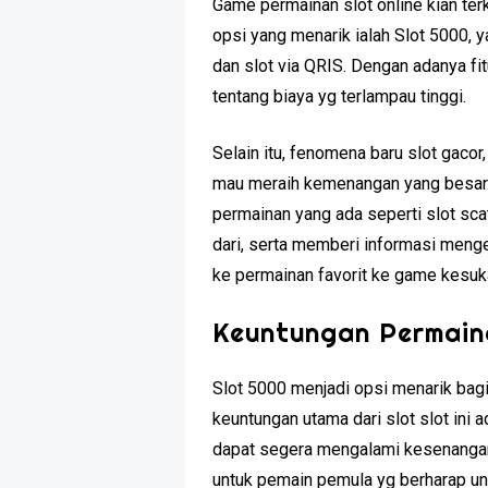
Game permainan slot online kian ter
opsi yang menarik ialah Slot 5000,
dan slot via QRIS. Dengan adanya fi
tentang biaya yg terlampau tinggi.
Selain itu, fenomena baru slot gacor
mau meraih kemenangan yang besar.
permainan yang ada seperti slot scat
dari, serta memberi informasi meng
ke permainan favorit ke game kesu
Keuntungan Permain
Slot 5000 menjadi opsi menarik ba
keuntungan utama dari slot slot in
dapat segera mengalami kesenangan da
untuk pemain pemula yg berharap u