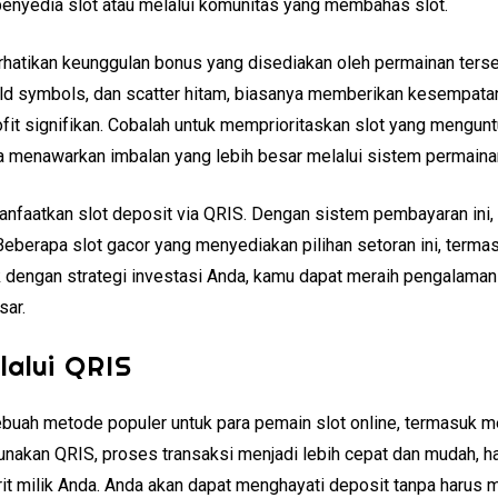
 penyedia slot atau melalui komunitas yang membahas slot.
erhatikan keunggulan bonus yang disediakan oleh permainan ter
wild symbols, dan scatter hitam, biasanya memberikan kesempata
t signifikan. Cobalah untuk memprioritaskan slot yang mengunt
a menawarkan imbalan yang lebih besar melalui sistem permaina
emanfaatkan slot deposit via QRIS. Dengan sistem pembayaran in
Beberapa slot gacor yang menyediakan pilihan setoran ini, termas
 dengan strategi investasi Anda, kamu dapat meraih pengalama
sar.
alui QRIS
ebuah metode populer untuk para pemain slot online, termasuk m
unakan QRIS, proses transaksi menjadi lebih cepat dan mudah, 
it milik Anda. Anda akan dapat menghayati deposit tanpa harus me