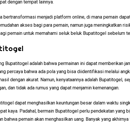
pat dengan tempat lainnya.
 juga bertransformasi menjadi platform online, di mana pemain da
kemudahan akses bagi para pemain, namun juga meningkatkan risi
 bagi pemain untuk memahami seluk beluk Bupatitogel sebelum terl
titogel
ang Bupatitogel adalah bahwa permainan ini dapat memberikan j
ang percaya bahwa ada pola yang bisa diidentifikasi melalui an
il dengan akurat. Namun, kenyataannya adalah Bupatitogel, sepe
gan, dan tidak ada rumus yang dapat menjamin kemenangan.
titogel dapat menghasilkan keuntungan besar dalam waktu singka
epat kaya. Padahal, bermain Bupatitogel perlu pendekatan yang b
minan bahwa pemain akan menghasilkan uang. Banyak yang akhirnya 