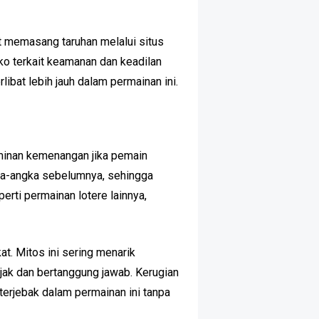
pat memasang taruhan melalui situs
ko terkait keamanan dan keadilan
ibat lebih jauh dalam permainan ini.
aminan kemenangan jika pemain
gka-angka sebelumnya, sehingga
rti permainan lotere lainnya,
t. Mitos ini sering menarik
ijak dan bertanggung jawab. Kerugian
terjebak dalam permainan ini tanpa