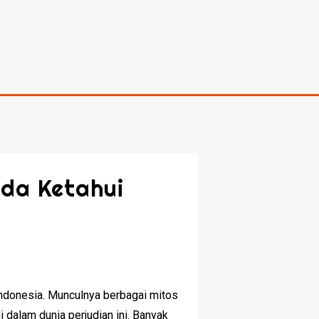
nda Ketahui
Indonesia. Munculnya berbagai mitos
 dalam dunia perjudian ini. Banyak