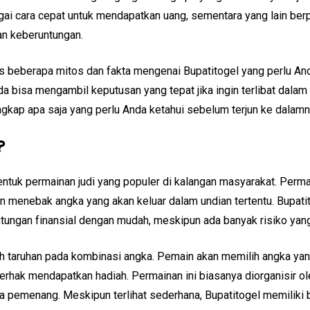
ai cara cepat untuk mendapatkan uang, sementara yang lain ber
n keberuntungan.
has beberapa mitos dan fakta mengenai Bupatitogel yang perlu 
a bisa mengambil keputusan yang tepat jika ingin terlibat dalam p
gkap apa saja yang perlu Anda ketahui sebelum terjun ke dalamn
?
ntuk permainan judi yang populer di kalangan masyarakat. Perma
 menebak angka yang akan keluar dalam undian tertentu. Bupatit
tungan finansial dengan mudah, meskipun ada banyak risiko yang 
ah taruhan pada kombinasi angka. Pemain akan memilih angka yan
berhak mendapatkan hadiah. Permainan ini biasanya diorganisir 
 pemenang. Meskipun terlihat sederhana, Bupatitogel memiliki b