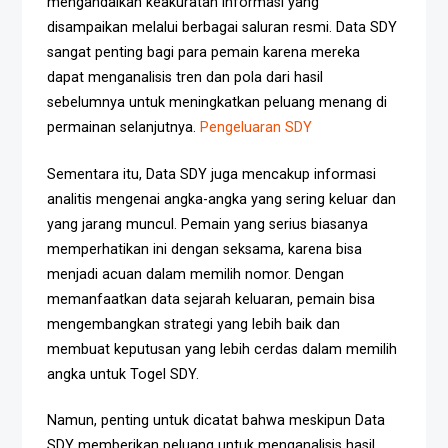
mengandalkan keakuratan informasi yang
disampaikan melalui berbagai saluran resmi. Data SDY
sangat penting bagi para pemain karena mereka
dapat menganalisis tren dan pola dari hasil
sebelumnya untuk meningkatkan peluang menang di
permainan selanjutnya.
Pengeluaran SDY
Sementara itu, Data SDY juga mencakup informasi
analitis mengenai angka-angka yang sering keluar dan
yang jarang muncul. Pemain yang serius biasanya
memperhatikan ini dengan seksama, karena bisa
menjadi acuan dalam memilih nomor. Dengan
memanfaatkan data sejarah keluaran, pemain bisa
mengembangkan strategi yang lebih baik dan
membuat keputusan yang lebih cerdas dalam memilih
angka untuk Togel SDY.
Namun, penting untuk dicatat bahwa meskipun Data
SDY memberikan peluang untuk menganalisis hasil,