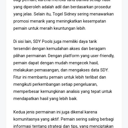
yang diperoleh adalah adil dan berdasarkan prosedur
yang jelas. Selain itu, Togel Sidney sering menawarkan
promosi menarik yang meningkatkan kesempatan
pemain untuk meraih keuntungan lebih.
Di sisi lain, SDY Pools juga memiliki daya tarik
tersendiri dengan kemudahan akses dan beragam
pilihan permainan. Dengan platform yang user-friendly,
pemain dapat dengan mudah mengecek hasil,
melakukan pemasangan, dan mengakses data SDY.
Fitur ini membantu pemain untuk lebih terlibat dan
mengikuti perkembangan setiap pengeluaran,
memperbesar kemungkinan analisis yang tepat untuk
mendapatkan hasil yang lebih baik.
Kedua jenis permainan ini juga dikenal karena
komunitasnya yang aktif. Pemain sering saling berbagi
informasi tentang strategi dan tips, yang menciptakan