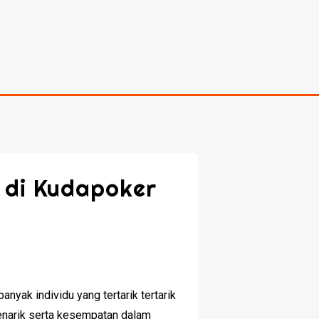
 di Kudapoker
nyak individu yang tertarik tertarik
menarik serta kesempatan dalam