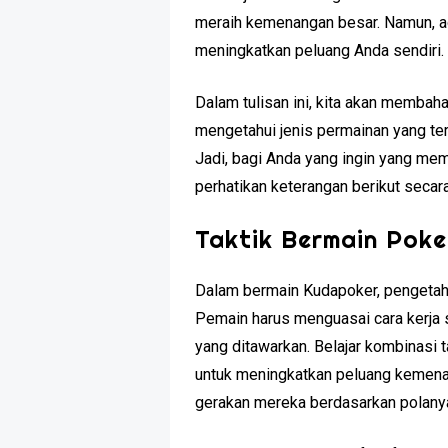
meraih kemenangan besar. Namun, aga
meningkatkan peluang Anda sendiri.
Dalam tulisan ini, kita akan membaha
mengetahui jenis permainan yang te
Jadi, bagi Anda yang ingin yang m
perhatikan keterangan berikut secara 
Taktik Bermain Pok
Dalam bermain Kudapoker, pengetahu
Pemain harus menguasai cara kerja s
yang ditawarkan. Belajar kombinasi 
untuk meningkatkan peluang kemen
gerakan mereka berdasarkan polanya