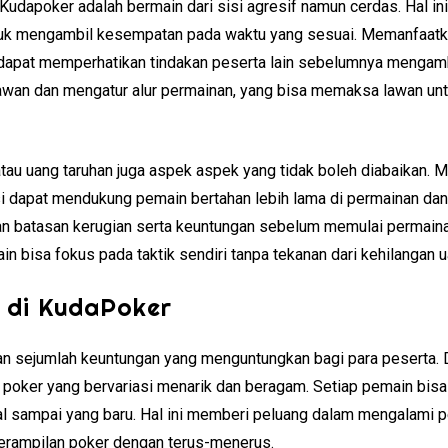
 Kudapoker adalah bermain dari sisi agresif namun cerdas. Hal in
ntuk mengambil kesempatan pada waktu yang sesuai. Memanfaatkan
ir dapat memperhatikan tindakan peserta lain sebelumnya menga
awan dan mengatur alur permainan, yang bisa memaksa lawan un
tau uang taruhan juga aspek aspek yang tidak boleh diabaikan. M
si dapat mendukung pemain bertahan lebih lama di permainan dan
n batasan kerugian serta keuntungan sebelum memulai permaina
 bisa fokus pada taktik sendiri tanpa tekanan dari kehilangan u
 di KudaPoker
 sejumlah keuntungan yang menguntungkan bagi para peserta. Di
 poker yang bervariasi menarik dan beragam. Setiap pemain bisa 
nal sampai yang baru. Hal ini memberi peluang dalam mengalami p
rampilan poker dengan terus-menerus.