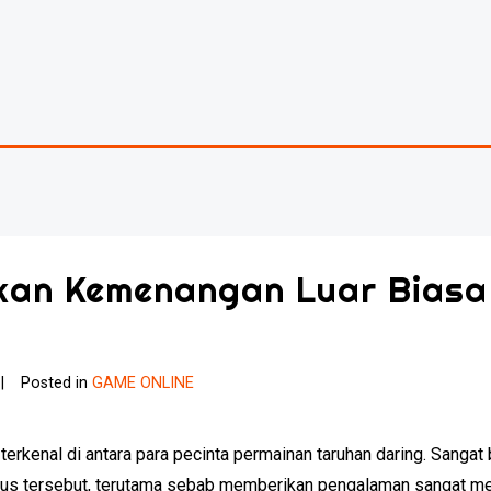
kan Kemenangan Luar Biasa
Posted in
GAME ONLINE
rkenal di antara para pecinta permainan taruhan daring. Sangat ba
 situs tersebut, terutama sebab memberikan pengalaman sangat 