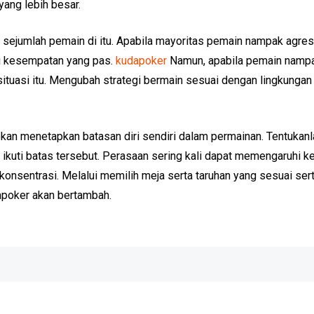
ang lebih besar.
 sejumlah pemain di itu. Apabila mayoritas pemain nampak agresif
gu kesempatan yang pas.
kudapoker
Namun, apabila pemain nampak
tuasi itu. Mengubah strategi bermain sesuai dengan lingkungan 
pkan menetapkan batasan diri sendiri dalam permainan. Tentukanla
kuti batas tersebut. Perasaan sering kali dapat memengaruhi ke
konsentrasi. Melalui memilih meja serta taruhan yang sesuai ser
apoker akan bertambah.