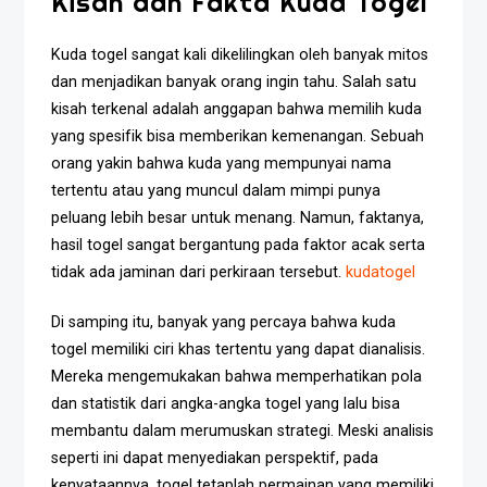
Kisah dan Fakta Kuda Togel
Kuda togel sangat kali dikelilingkan oleh banyak mitos
dan menjadikan banyak orang ingin tahu. Salah satu
kisah terkenal adalah anggapan bahwa memilih kuda
yang spesifik bisa memberikan kemenangan. Sebuah
orang yakin bahwa kuda yang mempunyai nama
tertentu atau yang muncul dalam mimpi punya
peluang lebih besar untuk menang. Namun, faktanya,
hasil togel sangat bergantung pada faktor acak serta
tidak ada jaminan dari perkiraan tersebut.
kudatogel
Di samping itu, banyak yang percaya bahwa kuda
togel memiliki ciri khas tertentu yang dapat dianalisis.
Mereka mengemukakan bahwa memperhatikan pola
dan statistik dari angka-angka togel yang lalu bisa
membantu dalam merumuskan strategi. Meski analisis
seperti ini dapat menyediakan perspektif, pada
kenyataannya, togel tetaplah permainan yang memiliki