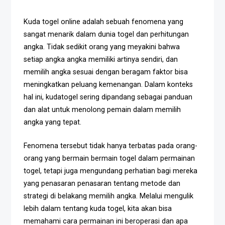
Kuda togel online adalah sebuah fenomena yang
sangat menarik dalam dunia togel dan perhitungan
angka. Tidak sedikit orang yang meyakini bahwa
setiap angka angka memiliki artinya sendiri, dan
memilih angka sesuai dengan beragam faktor bisa
meningkatkan peluang kemenangan. Dalam konteks
hal ini, kudatogel sering dipandang sebagai panduan
dan alat untuk menolong pemain dalam memilih
angka yang tepat.
Fenomena tersebut tidak hanya terbatas pada orang-
orang yang bermain bermain togel dalam permainan
togel, tetapi juga mengundang perhatian bagi mereka
yang penasaran penasaran tentang metode dan
strategi di belakang memilih angka. Melalui mengulik
lebih dalam tentang kuda togel, kita akan bisa
memahami cara permainan ini beroperasi dan apa