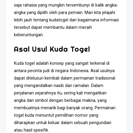
saja rahasia yang mungkin tersembunyi di balik angka-
angka yang dipilih oleh para pemain. Mari kita jelajahi
lebih jauh tentang kudatogel dan bagaimana informasi
tersebut dapat membantu dalam meraih
keberuntungan.
Asal Usul Kuda Togel
Kuda togel adalah konsep yang sangat terkenal di
antara pecinta judi di negara Indonesia. Asal usulnya
dapat ditelusuri kembali dalam permainan tradisional
yang mengandalkan nasib dan ramalan. Dalam
perjalanan sejarahnya itu, sering kali mengaitkan
angka dan simbol dengan berbagai makna, yang
membuatnya menarik bagi banyak orang. Permainan
togel kuda menuntut pemilihan nomor yang
diharapkan untuk keluar dalam sebuah pengundian
atau hasil spesifik.