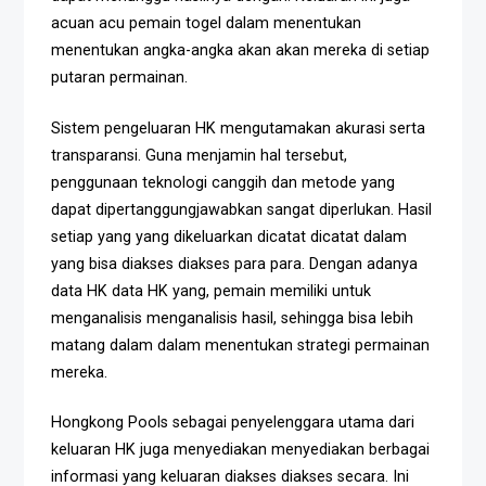
acuan acu pemain togel dalam menentukan
menentukan angka-angka akan akan mereka di setiap
putaran permainan.
Sistem pengeluaran HK mengutamakan akurasi serta
transparansi. Guna menjamin hal tersebut,
penggunaan teknologi canggih dan metode yang
dapat dipertanggungjawabkan sangat diperlukan. Hasil
setiap yang yang dikeluarkan dicatat dicatat dalam
yang bisa diakses diakses para para. Dengan adanya
data HK data HK yang, pemain memiliki untuk
menganalisis menganalisis hasil, sehingga bisa lebih
matang dalam dalam menentukan strategi permainan
mereka.
Hongkong Pools sebagai penyelenggara utama dari
keluaran HK juga menyediakan menyediakan berbagai
informasi yang keluaran diakses diakses secara. Ini