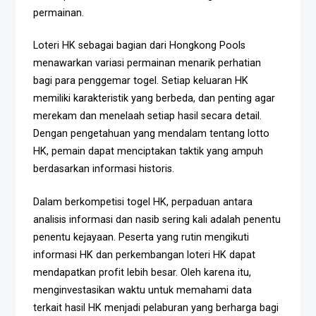
permainan.
Loteri HK sebagai bagian dari Hongkong Pools
menawarkan variasi permainan menarik perhatian
bagi para penggemar togel. Setiap keluaran HK
memiliki karakteristik yang berbeda, dan penting agar
merekam dan menelaah setiap hasil secara detail.
Dengan pengetahuan yang mendalam tentang lotto
HK, pemain dapat menciptakan taktik yang ampuh
berdasarkan informasi historis.
Dalam berkompetisi togel HK, perpaduan antara
analisis informasi dan nasib sering kali adalah penentu
penentu kejayaan. Peserta yang rutin mengikuti
informasi HK dan perkembangan loteri HK dapat
mendapatkan profit lebih besar. Oleh karena itu,
menginvestasikan waktu untuk memahami data
terkait hasil HK menjadi pelaburan yang berharga bagi