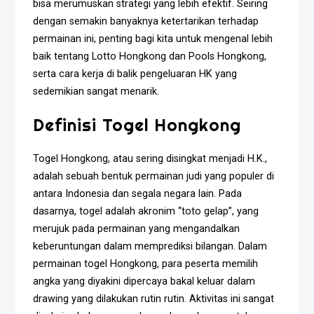
bisa merumuskan strategi yang lebih efektif. Seiring
dengan semakin banyaknya ketertarikan terhadap
permainan ini, penting bagi kita untuk mengenal lebih
baik tentang Lotto Hongkong dan Pools Hongkong,
serta cara kerja di balik pengeluaran HK yang
sedemikian sangat menarik.
Definisi Togel Hongkong
Togel Hongkong, atau sering disingkat menjadi H.K.,
adalah sebuah bentuk permainan judi yang populer di
antara Indonesia dan segala negara lain. Pada
dasarnya, togel adalah akronim “toto gelap”, yang
merujuk pada permainan yang mengandalkan
keberuntungan dalam memprediksi bilangan. Dalam
permainan togel Hongkong, para peserta memilih
angka yang diyakini dipercaya bakal keluar dalam
drawing yang dilakukan rutin rutin. Aktivitas ini sangat