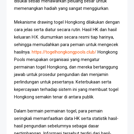
disukai sebab menawarkan peluang besar untuk
memenangkan hadiah yang sangat menggiurkan.
Mekanisme drawing togel Hongkong dilakukan dengan
cara jelas serta diatur secara rutin. Hasil HK dan hasil
keluaran H.K. diumumkan secara resmi tiap harinya,
sehingga memudahkan para pemain untuk mengecek
hasilnya.
https://togelhongkongpools.club/
Hongkong
Pools merupakan organisasi yang mengatur
permainan togel Hongkong, dan mereka bertanggung
jawab untuk prosedur pengundian dan menjamin
perlindungan untuk pesertanya. Keterbukaan serta
kepercayaan terhadap sistem ini yang membuat togel
Hongkong semakin tenar di antara publik.
Dalam bermain permainan togel, para pemain
seringkali memanfaatkan data HK serta statistik hasil-
hasil pengundian sebelumnya sebagai dasar
pertimbangan. Informasi tersebut terdiri dari hasil-