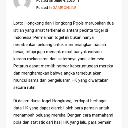
Posted on
June 4, 2026
Posted in
GAME ONLINE
Lotto Hongkong dan Hongkong Pools merupakan dua
istilah yang amat terkenal di antara pecinta togel di
Indonesia. Permainan togel ini bukan hanya
memberikan peluang untuk memenangkan hadiah
besar, tetapi juga menarik minat banyak individu
karena mekanisme dan sistemnya yang istimewa.
Petaruh dapat memilih nomor keberuntungan mereka
dan mengharapkan bahwa angka tersebut akan
muncul sama dari pengeluaran HK yang diwartakan
secara rutin.
Di dalam dunia togel Hongkong, terdapat berbagai
data HK yang dapat diambil oleh para pemain untuk
menambah peluang mereka. Dengan cara memahami
pola dan statistik dari hasil HK yang lalu, para pemain