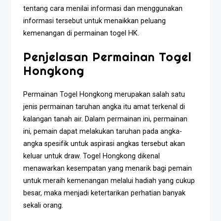
tentang cara menilai informasi dan menggunakan
informasi tersebut untuk menaikkan peluang
kemenangan di permainan togel HK.
Penjelasan Permainan Togel
Hongkong
Permainan Togel Hongkong merupakan salah satu
jenis permainan taruhan angka itu amat terkenal di
kalangan tanah air. Dalam permainan ini, permainan
ini, pemain dapat melakukan taruhan pada angka-
angka spesifik untuk aspirasi angkas tersebut akan
keluar untuk draw. Togel Hongkong dikenal
menawarkan kesempatan yang menarik bagi pemain
untuk meraih kemenangan melalui hadiah yang cukup
besar, maka menjadi ketertarikan perhatian banyak
sekali orang.