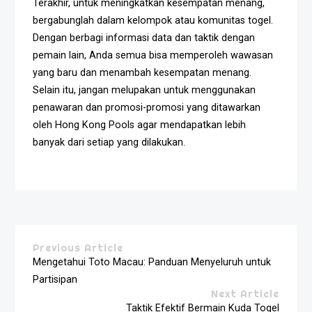
Terakhir, untuk meningkatkan kesempatan menang,
bergabunglah dalam kelompok atau komunitas togel.
Dengan berbagi informasi data dan taktik dengan
pemain lain, Anda semua bisa memperoleh wawasan
yang baru dan menambah kesempatan menang.
Selain itu, jangan melupakan untuk menggunakan
penawaran dan promosi-promosi yang ditawarkan
oleh Hong Kong Pools agar mendapatkan lebih
banyak dari setiap yang dilakukan.
Previous Article
Mengetahui Toto Macau: Panduan Menyeluruh untuk
Partisipan
Next Article
Taktik Efektif Bermain Kuda Togel