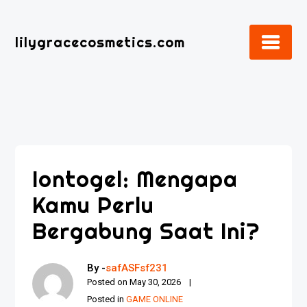
Skip
to
lilygracecosmetics.com
content
Iontogel: Mengapa
Kamu Perlu
Bergabung Saat Ini?
By -
safASFsf231
Posted on
May 30, 2026
Posted in
GAME ONLINE