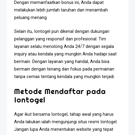
Dengan memanfaatkan bonus ini, Anda dapat
melakukan lebih jumlah taruhan dan menambah
peluang menang.
Selain itu, Iontogel pun dikenal dengan dukungan
pelanggan yang responsif dan profesional. Tim
layanan selalu menolong Anda 24/7 dengan segala
inquiry atau kendala yang mungkin Anda hadapi saat
bermain. Dengan layanan yang handal, Anda bisa
bermain dengan tenang dan fokus pada permainan
tanpa cemas tentang kendala yang mungkin terjadi.
Metode Mendaftar pada
Iontogel
Agar ikut bersama Iontogel, tahap awal yang harus
Anda lakukan ialah mengunjungi situs resmi Iontogel.
Jangan lupa Anda menentukan website yang tepat