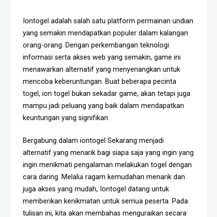
Iontogel adalah salah satu platform permainan undian
yang semakin mendapatkan populer dalam kalangan
orang-orang. Dengan perkembangan teknologi
informasi serta akses web yang semakin, game ini
menawarkan alternatif yang menyenangkan untuk
mencoba keberuntungan. Buat beberapa pecinta
togel, ion togel bukan sekadar game, akan tetapi juga
mampu jadi peluang yang baik dalam mendapatkan
keuntungan yang signifikan.
Bergabung dalam iontogel Sekarang menjadi
alternatif yang menarik bagi siapa saja yang ingin yang
ingin menikmati pengalaman melakukan togel dengan
cara daring. Melalui ragam kemudahan menarik dan
juga akses yang mudah, Iontogel datang untuk
memberikan kenikmatan untuk semua peserta. Pada
tulisan ini, kita akan membahas menguraikan secara