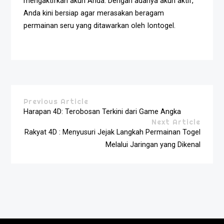
mengaktifkan akun Anda. Dengan adanya akun aktif,
Anda kini bersiap agar merasakan beragam
permainan seru yang ditawarkan oleh Iontogel.
Previous Article
Harapan 4D: Terobosan Terkini dari Game Angka
Next Article
Rakyat 4D : Menyusuri Jejak Langkah Permainan Togel
Melalui Jaringan yang Dikenal