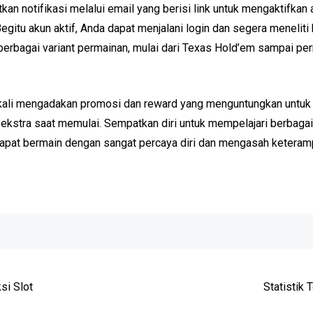
an notifikasi melalui email yang berisi link untuk mengaktifkan 
egitu akun aktif, Anda dapat menjalani login dan segera menelit
erbagai variant permainan, mulai dari Texas Hold’em sampai pe
 kali mengadakan promosi dan reward yang menguntungkan untuk 
ekstra saat memulai. Sempatkan diri untuk mempelajari berbagai fi
dapat bermain dengan sangat percaya diri dan mengasah ketera
si Slot
Statistik