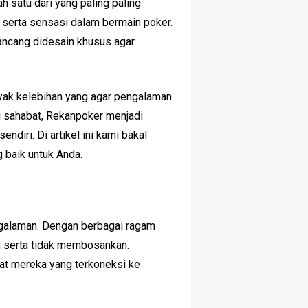
h satu dari yang paling paling
i serta sensasi dalam bermain poker.
irancang didesain khusus agar
yak kelebihan yang agar pengalaman
g sahabat, Rekanpoker menjadi
diri. Di artikel ini kami bakal
 baik untuk Anda.
galaman. Dengan berbagai ragam
n serta tidak membosankan.
at mereka yang terkoneksi ke