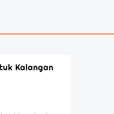
tuk Kalangan