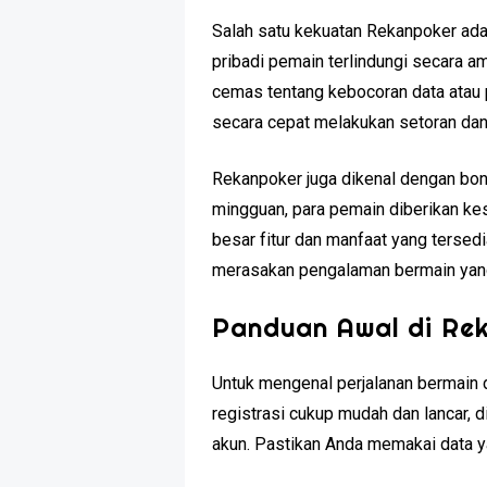
Salah satu kekuatan Rekanpoker ad
pribadi pemain terlindungi secara 
cemas tentang kebocoran data atau 
secara cepat melakukan setoran dan
Rekanpoker juga dikenal dengan bon
mingguan, para pemain diberikan 
besar fitur dan manfaat yang tersedi
merasakan pengalaman bermain yan
Panduan Awal di Re
Untuk mengenal perjalanan bermain d
registrasi cukup mudah dan lancar, 
akun. Pastikan Anda memakai data ya