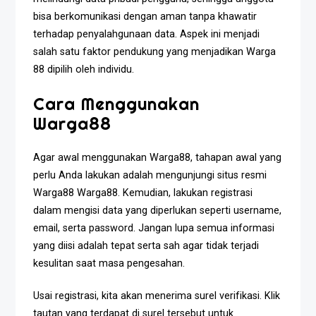
bisa berkomunikasi dengan aman tanpa khawatir
terhadap penyalahgunaan data. Aspek ini menjadi
salah satu faktor pendukung yang menjadikan Warga
88 dipilih oleh individu.
Cara Menggunakan
Warga88
Agar awal menggunakan Warga88, tahapan awal yang
perlu Anda lakukan adalah mengunjungi situs resmi
Warga88 Warga88. Kemudian, lakukan registrasi
dalam mengisi data yang diperlukan seperti username,
email, serta password. Jangan lupa semua informasi
yang diisi adalah tepat serta sah agar tidak terjadi
kesulitan saat masa pengesahan.
Usai registrasi, kita akan menerima surel verifikasi. Klik
tautan yang terdapat di surel tersebut untuk