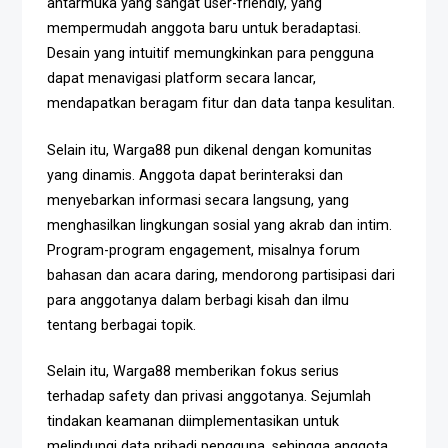
antarmuka yang sangat user-friendly, yang
mempermudah anggota baru untuk beradaptasi.
Desain yang intuitif memungkinkan para pengguna
dapat menavigasi platform secara lancar,
mendapatkan beragam fitur dan data tanpa kesulitan.
Selain itu, Warga88 pun dikenal dengan komunitas
yang dinamis. Anggota dapat berinteraksi dan
menyebarkan informasi secara langsung, yang
menghasilkan lingkungan sosial yang akrab dan intim.
Program-program engagement, misalnya forum
bahasan dan acara daring, mendorong partisipasi dari
para anggotanya dalam berbagi kisah dan ilmu
tentang berbagai topik.
Selain itu, Warga88 memberikan fokus serius
terhadap safety dan privasi anggotanya. Sejumlah
tindakan keamanan diimplementasikan untuk
melindungi data pribadi pengguna, sehingga anggota