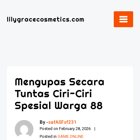
Skip
to
lilygracecosmetics.com
content
Mengupas Secara
Tuntas Ciri-Ciri
Spesial Warga 88
By -
safASFsf231
Posted on
February 28, 2026
Posted in
GAME ONLINE