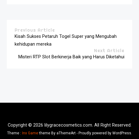
Previous Article
Kisah Sukses Petaruh Togel Super yang Mengubah
kehidupan mereka
Next Article
Misteri RTP Slot Berkinerja Baik yang Harus Diketahui
Copyright © 2026 lilygracecosmetics.com. All Right Reserved.
Theme :
Inx Game
theme By aThemeArt - Proudly powered by WordPress.