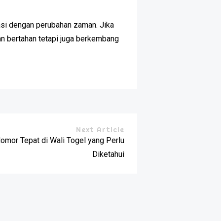
asi dengan perubahan zaman. Jika
n bertahan tetapi juga berkembang
Next Article
omor Tepat di Wali Togel yang Perlu
Diketahui