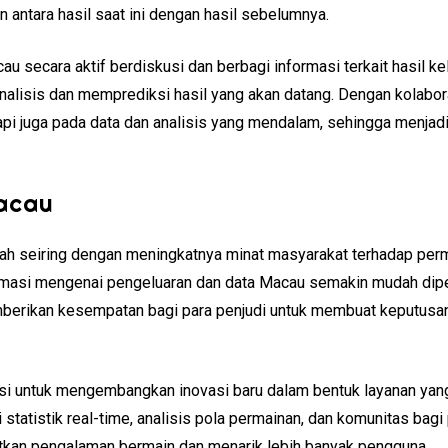
antara hasil saat ini dengan hasil sebelumnya.
u secara aktif berdiskusi dan berbagi informasi terkait hasil ke
analisis dan memprediksi hasil yang akan datang. Dengan kolabora
pi juga pada data dan analisis yang mendalam, sehingga menjadi
acau
h seiring dengan meningkatnya minat masyarakat terhadap perma
masi mengenai pengeluaran dan data Macau semakin mudah dipero
mberikan kesempatan bagi para penjudi untuk membuat keputusan
nsi untuk mengembangkan inovasi baru dalam bentuk layanan yang l
i statistik real-time, analisis pola permainan, dan komunitas bag
tkan pengalaman bermain dan menarik lebih banyak pengguna.