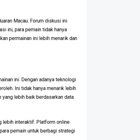
luaran Macau. Forum diskusi ini
si ini, para pemain tidak hanya
kan permainan ini lebih menarik dan
inan ini. Dengan adanya teknologi
leh. Ini tidak hanya menarik lebih
 yang lebih baik berdasarkan data
ebih interaktif. Platform online
i para pemain untuk berbagi strategi