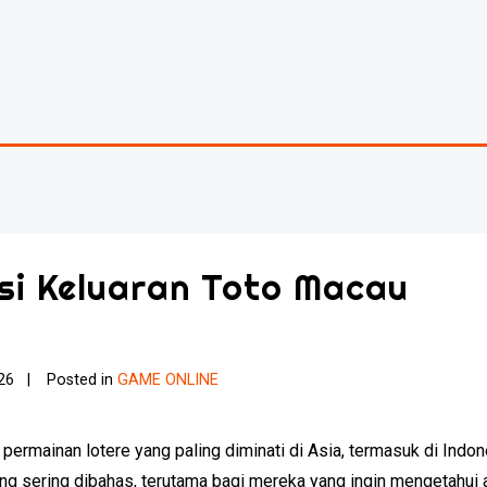
si Keluaran Toto Macau
26
Posted in
GAME ONLINE
 permainan lotere yang paling diminati di Asia, termasuk di In
ng sering dibahas, terutama bagi mereka yang ingin mengetahui 