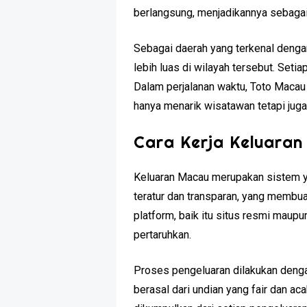
berlangsung, menjadikannya sebagai 
Sebagai daerah yang terkenal denga
lebih luas di wilayah tersebut. Set
Dalam perjalanan waktu, Toto Macau 
hanya menarik wisatawan tetapi jug
Cara Kerja Keluara
Keluaran Macau merupakan sistem ya
teratur dan transparan, yang membu
platform, baik itu situs resmi mau
pertaruhkan.
Proses pengeluaran dilakukan denga
berasal dari undian yang fair dan 