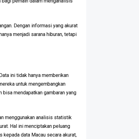
na bagi pemain dalam menganalisis
rangan. Dengan informasi yang akurat
anya menjadi sarana hiburan, tetapi
 Data ini tidak hanya memberikan
an mereka untuk mengembangkan
ain bisa mendapatkan gambaran yang
an menggunakan analisis statistik
rat. Hal ini menciptakan peluang
s kepada data Macau secara akurat,