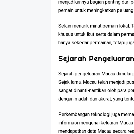
menjadikannya bagian penting dari 
pemain untuk meningkatkan peluang
Selain menarik minat pemain lokal, 
khusus untuk ikut serta dalam perm
hanya sekedar permainan, tetapi juga
Sejarah Pengeluara
Sejarah pengeluaran Macau dimulai p
Sejak lama, Macau telah menjadi pu
sangat dinanti-nantikan oleh para p
dengan mudah dan akurat, yang tent
Perkembangan teknologi juga memain
informasi mengenai keluaran Macau m
mendapatkan data Macau secara real