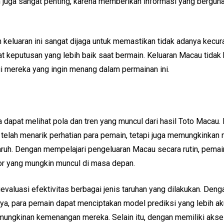
n juga sangat penting, karena memberikan informasi yang bergu
em keluaran ini sangat dijaga untuk memastikan tidak adanya kecu
 keputusan yang lebih baik saat bermain. Keluaran Macau tidak h
agi mereka yang ingin menang dalam permainan ini.
u
 dapat melihat pola dan tren yang muncul dari hasil Toto Macau.
 telah menarik perhatian para pemain, tetapi juga memungkink
rtaruh. Dengan mempelajari pengeluaran Macau secara rutin, pem
mor yang mungkin muncul di masa depan.
valuasi efektivitas berbagai jenis taruhan yang dilakukan. Deng
a, para pemain dapat menciptakan model prediksi yang lebih aku
ungkinan kemenangan mereka. Selain itu, dengan memiliki akse