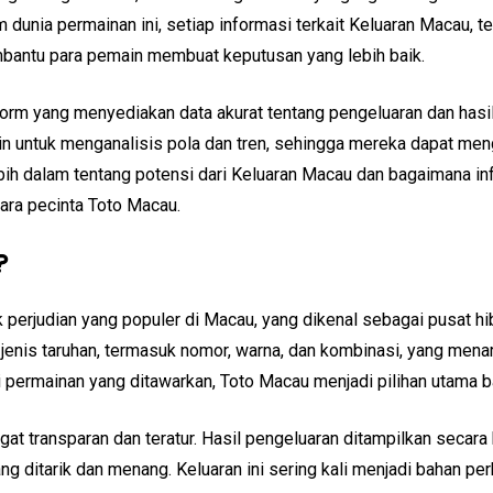
dunia permainan ini, setiap informasi terkait Keluaran Macau, t
embantu para pemain membuat keputusan yang lebih baik.
form yang menyediakan data akurat tentang pengeluaran dan hasi
n untuk menganalisis pola dan tren, sehingga mereka dapat me
lebih dalam tentang potensi dari Keluaran Macau dan bagaimana i
ara pecinta Toto Macau.
?
 perjudian yang populer di Macau, yang dikenal sebagai pusat hib
jenis taruhan, termasuk nomor, warna, dan kombinasi, yang mena
 permainan yang ditawarkan, Toto Macau menjadi pilihan utama b
t transparan dan teratur. Hasil pengeluaran ditampilkan secara
 ditarik dan menang. Keluaran ini sering kali menjadi bahan per