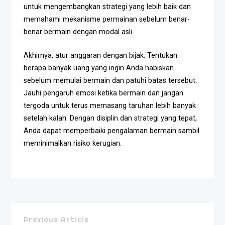
untuk mengembangkan strategi yang lebih baik dan
memahami mekanisme permainan sebelum benar-
benar bermain dengan modal asli.
Akhirnya, atur anggaran dengan bijak. Tentukan
berapa banyak uang yang ingin Anda habiskan
sebelum memulai bermain dan patuhi batas tersebut.
Jauhi pengaruh emosi ketika bermain dan jangan
tergoda untuk terus memasang taruhan lebih banyak
setelah kalah. Dengan disiplin dan strategi yang tepat,
Anda dapat memperbaiki pengalaman bermain sambil
meminimalkan risiko kerugian.
Previous Article