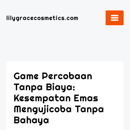
Skip
to
lilygracecosmetics.com
content
Game Percobaan
Tanpa Biaya:
Kesempatan Emas
Mengujicoba Tanpa
Bahaya