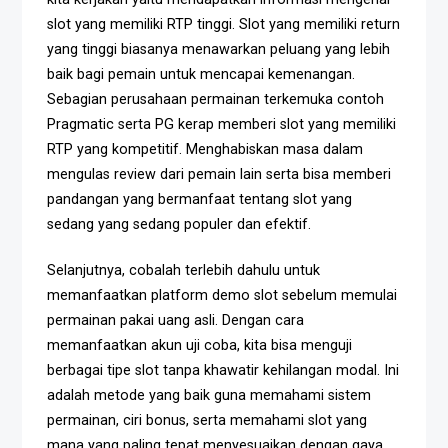
slot yang memiliki RTP tinggi. Slot yang memiliki return
yang tinggi biasanya menawarkan peluang yang lebih
baik bagi pemain untuk mencapai kemenangan.
Sebagian perusahaan permainan terkemuka contoh
Pragmatic serta PG kerap memberi slot yang memiliki
RTP yang kompetitif. Menghabiskan masa dalam
mengulas review dari pemain lain serta bisa memberi
pandangan yang bermanfaat tentang slot yang
sedang yang sedang populer dan efektif.
Selanjutnya, cobalah terlebih dahulu untuk
memanfaatkan platform demo slot sebelum memulai
permainan pakai uang asli. Dengan cara
memanfaatkan akun uji coba, kita bisa menguji
berbagai tipe slot tanpa khawatir kehilangan modal. Ini
adalah metode yang baik guna memahami sistem
permainan, ciri bonus, serta memahami slot yang
mana yang paling tepat menyesuaikan dengan gaya