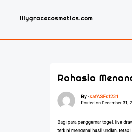
Skip
to
lilygracecosmetics.com
content
Rahasia Menan
By -
safASFsf231
Posted on
December 31, 
Bagi para penggemar togel, live dr
terkini mengenai hasil undian, tet