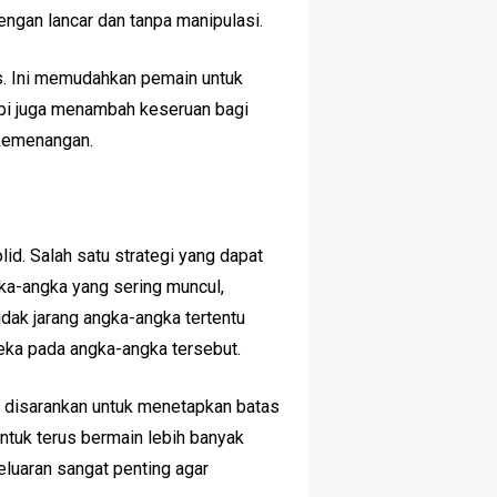
ngan lancar dan tanpa manipulasi.
ls. Ini memudahkan pemain untuk
api juga menambah keseruan bagi
 kemenangan.
id. Salah satu strategi yang dapat
ka-angka yang sering muncul,
dak jarang angka-angka tertentu
eka pada angka-angka tersebut.
disarankan untuk menetapkan batas
ntuk terus bermain lebih banyak
eluaran sangat penting agar