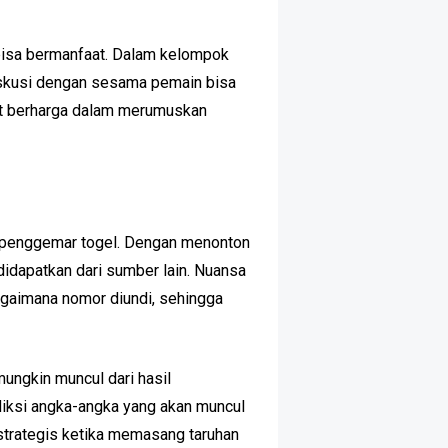
bisa bermanfaat. Dalam kelompok
 Diskusi dengan sesama pemain bisa
t berharga dalam merumuskan
a penggemar togel. Dengan menonton
idapatkan dari sumber lain. Nuansa
agaimana nomor diundi, sehingga
ungkin muncul dari hasil
iksi angka-angka yang akan muncul
strategis ketika memasang taruhan