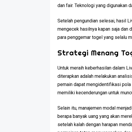
dan fair. Teknologi yang digunakan
Setelah pengundian selesai, hasil L
mengecek hasilnya kapan saja dan d
para penggemar togel yang selalu 
Strategi Menang To
Untuk meraih keberhasilan dalam Liv
diterapkan adalah melakukan analis
pemain dapat mengidentifikasi pola
memiliki kecenderungan untuk muncu
Selain itu, manajemen modal menjad
berapa banyak uang yang akan merek
setelah kalah dengan harapan menda