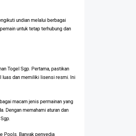
ngikuti undian melalui berbagai
 pemain untuk tetap terhubung dan
an Togel Sgp. Pertama, pastikan
luas dan memiliki lisensi resmi. Ini
erbagai macam jenis permainan yang
nda. Dengan memahami aturan dan
 Sgp.
re Pools. Banyak penyedia