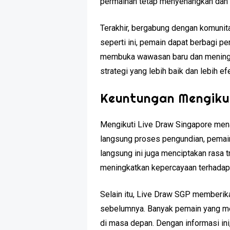
permainan tetap menyenangkan dan t
Terakhir, bergabung dengan komuni
seperti ini, pemain dapat berbagi p
membuka wawasan baru dan meningk
strategi yang lebih baik dan lebih efe
Keuntungan Mengiku
Mengikuti Live Draw Singapore men
langsung proses pengundian, pemain
langsung ini juga menciptakan rasa
meningkatkan kepercayaan terhadap
Selain itu, Live Draw SGP memberik
sebelumnya. Banyak pemain yang me
di masa depan. Dengan informasi in