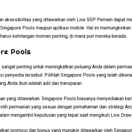
n aksesibilitas yang ditawarkan oleh Live SGP. Pemain dapat me
mi Singapore Pools maupun aplikasi mobile. Hal ini memungkinkan
a harus kehilangan momen penting, di mana pun mereka berada.
ore Pools
 sangat penting untuk meningkatkan peluang Anda dalam permain
i penyedia tersebut. Pilihlah Singapore Pools yang telah dikenal 
g Anda ikuti adalah adil dan transparan.
ainan yang ditawarkan. Singapore Pools biasanya menyediakan b
emilih permainan yang sesuai dengan pemahaman dan strategi A
 dalam mengambil keputusan yang tepat saat mengikuti Live Draw
aatkan promosi dan bonus yang mungkin ditawarkan oleh Singapo