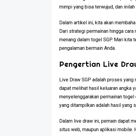
mimpi yang bisa terwujud, dan inila
Dalam artikel ini, kita akan memba
Dari strategi permainan hingga cara
menang dalam togel SGP. Mari kita 
pengalaman bermain Anda.
Pengertian Live Dr
Live Draw SGP adalah proses yang m
dapat melihat hasil keluaran angka
menyelenggarakan permainan togel d
yang ditampilkan adalah hasil yang s
Dalam live draw ini, pemain dapat me
situs web, maupun aplikasi mobile.