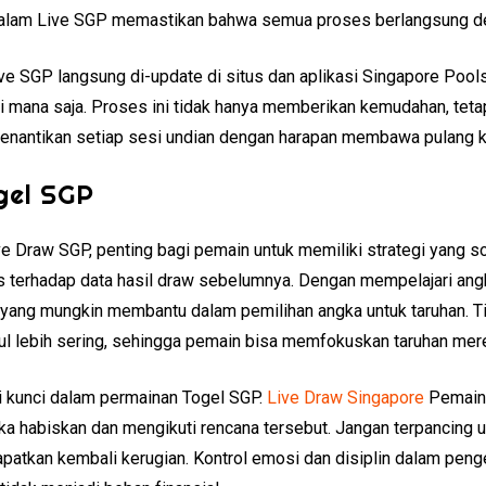
 dalam Live SGP memastikan bahwa semua proses berlangsung de
ive SGP langsung di-update di situs dan aplikasi Singapore Poo
i mana saja. Proses ini tidak hanya memberikan kemudahan, tet
menantikan setiap sesi undian dengan harapan membawa pulang
gel SGP
e Draw SGP, penting bagi pemain untuk memiliki strategi yang sol
is terhadap data hasil draw sebelumnya. Dengan mempelajari ang
 yang mungkin membantu dalam pemilihan angka untuk taruhan. Ti
l lebih sering, sehingga pemain bisa memfokuskan taruhan mer
i kunci dalam permainan Togel SGP.
Live Draw Singapore
Pemain 
a habiskan dan mengikuti rencana tersebut. Jangan terpancing u
patkan kembali kerugian. Kontrol emosi dan disiplin dalam peng