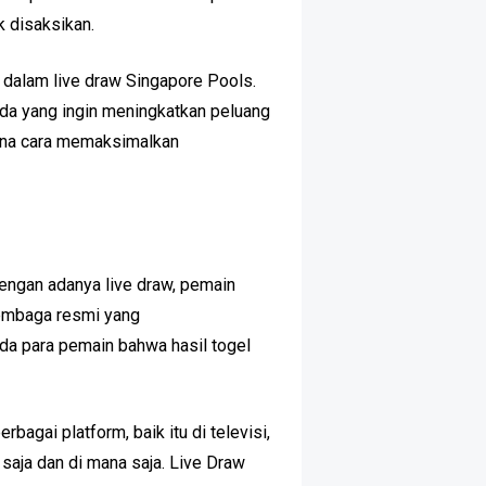
k disaksikan.
 dalam live draw Singapore Pools.
nda yang ingin meningkatkan peluang
mana cara memaksimalkan
engan adanya live draw, pemain
lembaga resmi yang
da para pemain bahwa hasil togel
agai platform, baik itu di televisi,
saja dan di mana saja. Live Draw