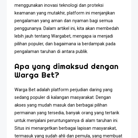
menggunakan inovasi teknologi dan proteksi
keamanan yang mutakhir, platform ini menjanjikan
pengalaman yang aman dan nyaman bagi semua
penggunanya. Dalam artikel ini, kita akan membedah
lebih jauh tentang Wargabet, mengapa ia menjadi
pilihan populer, dan bagaimana ia berdampak pada
pengalaman taruhan di antara publik.
Apa yang dimaksud dengan
Warga Bet?
Warga Bet adalah platform perjudian daring yang
sedang populer di kalangan masyarakat. Dengan
akses yang mudah masuk dan berbagai pilihan
permainan yang tersedia, banyak orang yang tertarik
untuk menjalani peruntungannya di alam taruhan ini.
Situs ini menargetkan berbagai lapisan masyarakat,
termasuk yang sudah ahli dan pemula, yang membuat