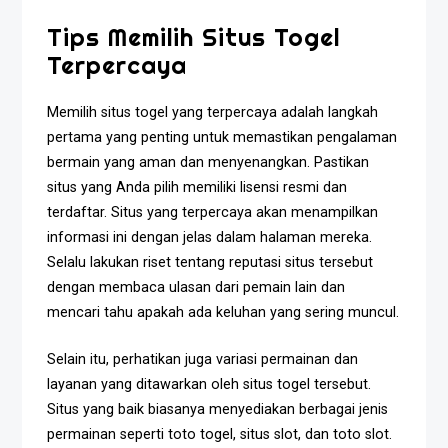
Tips Memilih Situs Togel
Terpercaya
Memilih situs togel yang terpercaya adalah langkah
pertama yang penting untuk memastikan pengalaman
bermain yang aman dan menyenangkan. Pastikan
situs yang Anda pilih memiliki lisensi resmi dan
terdaftar. Situs yang terpercaya akan menampilkan
informasi ini dengan jelas dalam halaman mereka.
Selalu lakukan riset tentang reputasi situs tersebut
dengan membaca ulasan dari pemain lain dan
mencari tahu apakah ada keluhan yang sering muncul.
Selain itu, perhatikan juga variasi permainan dan
layanan yang ditawarkan oleh situs togel tersebut.
Situs yang baik biasanya menyediakan berbagai jenis
permainan seperti toto togel, situs slot, dan toto slot.