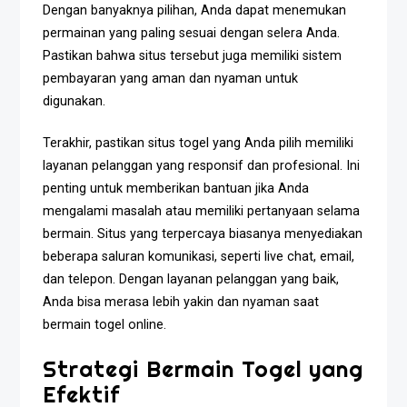
Dengan banyaknya pilihan, Anda dapat menemukan
permainan yang paling sesuai dengan selera Anda.
Pastikan bahwa situs tersebut juga memiliki sistem
pembayaran yang aman dan nyaman untuk
digunakan.
Terakhir, pastikan situs togel yang Anda pilih memiliki
layanan pelanggan yang responsif dan profesional. Ini
penting untuk memberikan bantuan jika Anda
mengalami masalah atau memiliki pertanyaan selama
bermain. Situs yang terpercaya biasanya menyediakan
beberapa saluran komunikasi, seperti live chat, email,
dan telepon. Dengan layanan pelanggan yang baik,
Anda bisa merasa lebih yakin dan nyaman saat
bermain togel online.
Strategi Bermain Togel yang
Efektif