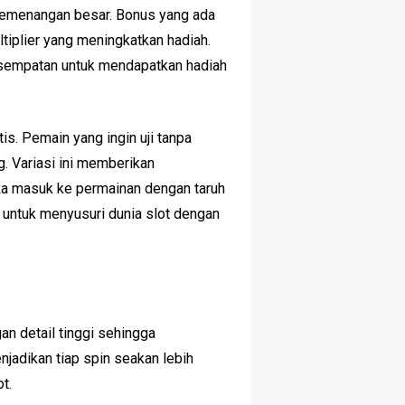
 kemenangan besar. Bonus yang ada
iplier yang meningkatkan hadiah.
esempatan untuk mendapatkan hadiah
is. Pemain yang ingin uji tanpa
g. Variasi ini memberikan
ka masuk ke permainan dengan taruh
 untuk menyusuri dunia slot dengan
n detail tinggi sehingga
njadikan tiap spin seakan lebih
t.