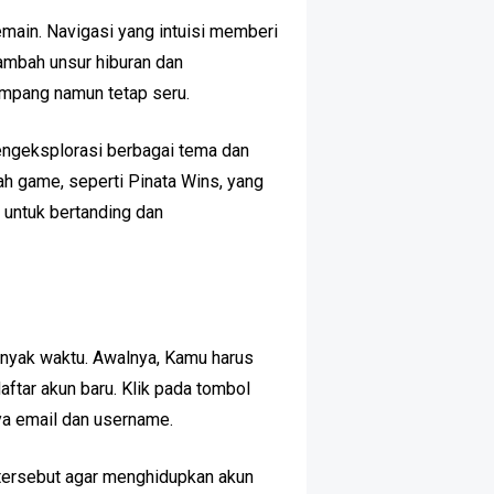
main. Navigasi yang intuisi memberi
ambah unsur hiburan dan
gampang namun tetap seru.
engeksplorasi berbagai tema dan
ah game, seperti Pinata Wins, yang
 untuk bertanding dan
nyak waktu. Awalnya, Kamu harus
ftar akun baru. Klik pada tombol
ya email dan username.
n tersebut agar menghidupkan akun