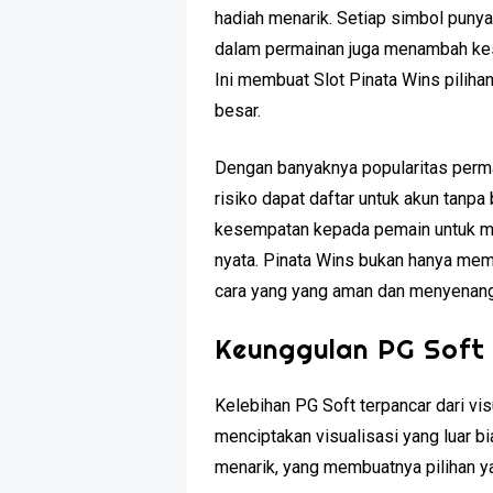
hadiah menarik. Setiap simbol puny
dalam permainan juga menambah kese
Ini membuat Slot Pinata Wins pili
besar.
Dengan banyaknya popularitas permai
risiko dapat daftar untuk akun tanp
kesempatan kepada pemain untuk me
nyata. Pinata Wins bukan hanya mem
cara yang yang aman dan menyenan
Keunggulan PG Soft
Kelebihan PG Soft terpancar dari v
menciptakan visualisasi yang luar b
menarik, yang membuatnya pilihan y