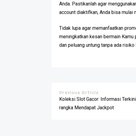
Anda. Pastikanlah agar menggunakan
account diaktifkan, Anda bisa mula
Tidak lupa agar memanfaatkan promo
meningkatkan kesan bermain Kamu p
dan peluang untung tanpa ada risik
Previous Article
Koleksi Slot Gacor: Informasi Terkin
rangka Mendapat Jackpot