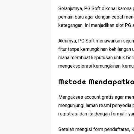
Selanjutnya, PG Soft dikenal karen
pemain baru agar dengan cepat meng
ketegangan. Ini menjadikan slot PG 
Akhirnya, PG Soft menawarkan seju
fitur tanpa kemungkinan kehilangan 
mana membuat keputusan untuk berin
mengeksplorasi kemungkinan-kemu
Metode Mendapatkan
Mengakses account gratis agar men
mengunjungi laman resmi penyedia p
registrasi dan isi dengan formulir 
Setelah mengisi form pendaftaran, K