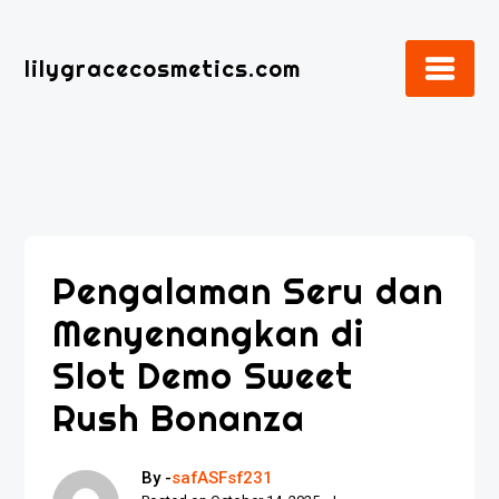
Skip
to
lilygracecosmetics.com
content
Pengalaman Seru dan
Menyenangkan di
Slot Demo Sweet
Rush Bonanza
By -
safASFsf231