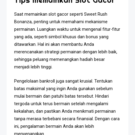
Saat memainkan slot gacor seperti Sweet Rush
Bonanza, penting untuk memahami mekanisme
permainan. Luangkan waktu untuk mengenal fitur-fitur
yang ada, seperti simbol khusus dan bonus yang
ditawarkan. Hal ini akan membantu Anda
merencanakan strategi permainan dengan lebih baik,
sehingga peluang memenangkan hadiah besar
menjadi lebih tinggi.
Pengelolaan bankroll juga sangat krusial. Tentukan
batas maksimal yang ingin Anda gunakan sebelum
mulai bermain dan patuhi batas tersebut. Hindari
tergoda untuk terus bermain setelah mengalami
kekalahan, dan pastikan Anda menikmati permainan
tanpa merasa terbebani secara finansial. Dengan cara
ini, pengalaman bermain Anda akan lebih
menyenangkan.