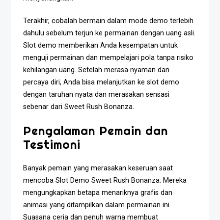
Terakhir, cobalah bermain dalam mode demo terlebih
dahulu sebelum terjun ke permainan dengan uang asli.
Slot demo memberikan Anda kesempatan untuk
menguji permainan dan mempelajari pola tanpa risiko
kehilangan uang. Setelah merasa nyaman dan
percaya diri, Anda bisa melanjutkan ke slot demo
dengan taruhan nyata dan merasakan sensasi
sebenar dari Sweet Rush Bonanza.
Pengalaman Pemain dan
Testimoni
Banyak pemain yang merasakan keseruan saat
mencoba Slot Demo Sweet Rush Bonanza. Mereka
mengungkapkan betapa menariknya grafis dan
animasi yang ditampilkan dalam permainan ini.
Suasana ceria dan penuh warna membuat