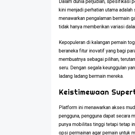
Dalam dunia perjudian, spesifikasi 
kini menjadi perhatian utama adala
menawarkan pengalaman bermain gamb
tidak hanya memberikan variasi da
Kepopuleran di kalangan pemain tog
beraneka fitur inovatif yang bagi p
membuatnya sebagai pilihan, teruta
seru. Dengan segala keunggulan yan
ladang ladang bermain mereka.
Keistimewaan Supert
Platform ini menawarkan akses muda
pengguna, pengguna dapat secara mu
punya mobilitas tinggi tetapi teta
opsi permainan agar pemain untuk me