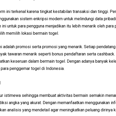
rm ini terkenal karena tingkat kestabilan transaksi dan tinggi. 
nggunakan sistem enkripsi modern untuk melindungi data pribad
m ini untuk para pengguna menjadikan itu lebih menarik oleh para
ih memilih lokasi bermain togel.
 ini adalah promosi serta promosi yang menarik. Setiap pendata
ak tawaran menarik seperti bonus pendaftaran serta cashback. S
tkan keseruan dalam bermain togel. Dengan adanya banyak kelebi
 para penggemar togel di Indonesia.
a
ur istimewa sehingga membuat aktivitas bermain semakin menar
ediksi angka yang akurat. Dengan memanfaatkan menggunakan info
an analisis yang mendetail agar meningkatkan peluang dirinya k