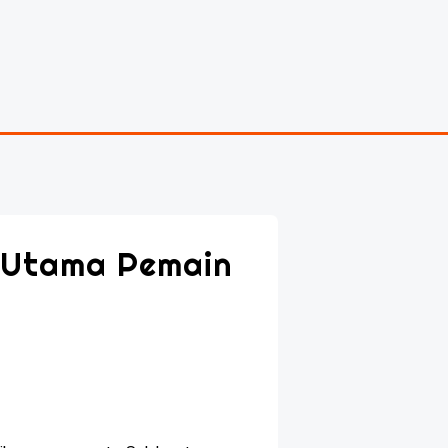
 Utama Pemain