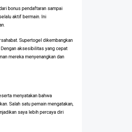
i dari bonus pendaftaran sampai
lalu aktif bermain. Ini
an.
ersahabat. Supertogel dikembangkan
 Dengan aksesibilitas yang cepat
alaman mereka menyenangkan dan
peserta menyatakan bahwa
an. Salah satu pemain mengatakan,
jadikan saya lebih percaya diri