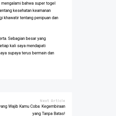
n mengalami bahwa super togel
r tentang kesehatan keamanan
agi khawatir tentang penipuan dan
erta. Sebagian besar yang
tiap kali saya mendapati
saya supaya terus bermain dan
Next Article
yang Wajib Kamu Coba: Kegembiraan
yang Tanpa Batas!