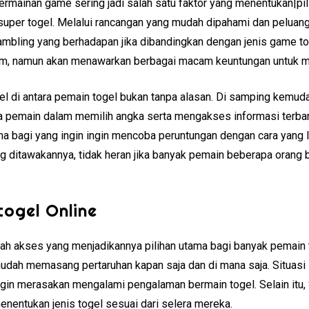
permainan game sering jadi salah satu faktor yang menentukan|pil
h super togel. Melalui rancangan yang mudah dipahami dan pelua
ling yang berhadapan jika dibandingkan dengan jenis game togel
lam, namun akan menawarkan berbagai macam keuntungan untuk 
el di antara pemain togel bukan tanpa alasan. Di samping kemu
ara pemain dalam memilih angka serta mengakses informasi terbar
ma bagi yang ingin ingin mencoba peruntungan dengan cara yang
g ditawakannya, tidak heran jika banyak pemain beberapa orang 
ogel Online
h akses yang menjadikannya pilihan utama bagi banyak pemain 
dah memasang pertaruhan kapan saja dan di mana saja. Situasi i
p ingin merasakan mengalami pengalaman bermain togel. Selain i
nentukan jenis togel sesuai dari selera mereka.