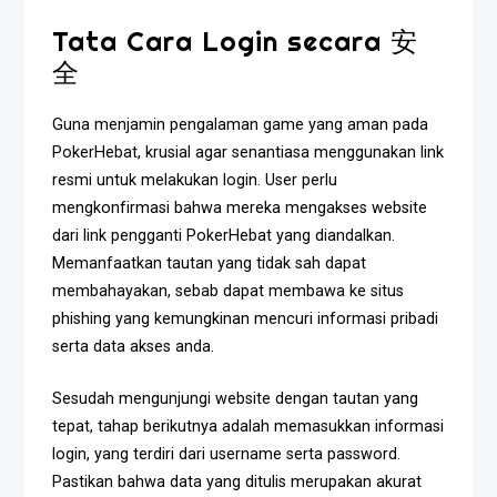
Tata Cara Login secara 安
全
Guna menjamin pengalaman game yang aman pada
PokerHebat, krusial agar senantiasa menggunakan link
resmi untuk melakukan login. User perlu
mengkonfirmasi bahwa mereka mengakses website
dari link pengganti PokerHebat yang diandalkan.
Memanfaatkan tautan yang tidak sah dapat
membahayakan, sebab dapat membawa ke situs
phishing yang kemungkinan mencuri informasi pribadi
serta data akses anda.
Sesudah mengunjungi website dengan tautan yang
tepat, tahap berikutnya adalah memasukkan informasi
login, yang terdiri dari username serta password.
Pastikan bahwa data yang ditulis merupakan akurat