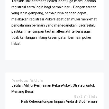
Terakhir, link alternatif PokerHebat juga memudahkan
registrasi serta login bagi pemain baru. Dengan tautan
yang lebih gampang, pemain bisa dengan cepat
melakukan registrasi PokerHebat dan mulai menikmati
pengalaman bermain yang menegangkan. Jadi, selalu
pastikan menyimpan tautan alternatif terbaru agar
tidak kehilangan hilang kesempatan bermain poker
hebat.
Previous Article
Jadilah Ahli di Permainan RekanPoker: Strategi untuk
Menang Besar
Next Article
Raih Keberuntungan Impian Anda di Slot Teman!