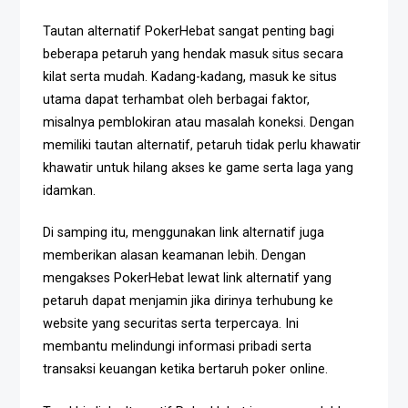
Tautan alternatif PokerHebat sangat penting bagi
beberapa petaruh yang hendak masuk situs secara
kilat serta mudah. Kadang-kadang, masuk ke situs
utama dapat terhambat oleh berbagai faktor,
misalnya pemblokiran atau masalah koneksi. Dengan
memiliki tautan alternatif, petaruh tidak perlu khawatir
khawatir untuk hilang akses ke game serta laga yang
idamkan.
Di samping itu, menggunakan link alternatif juga
memberikan alasan keamanan lebih. Dengan
mengakses PokerHebat lewat link alternatif yang
petaruh dapat menjamin jika dirinya terhubung ke
website yang securitas serta terpercaya. Ini
membantu melindungi informasi pribadi serta
transaksi keuangan ketika bertaruh poker online.