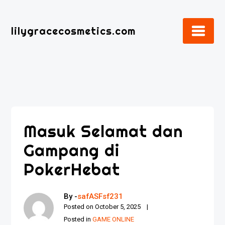
Skip
to
lilygracecosmetics.com
content
Masuk Selamat dan
Gampang di
PokerHebat
By -
safASFsf231
Posted on
October 5, 2025
Posted in
GAME ONLINE