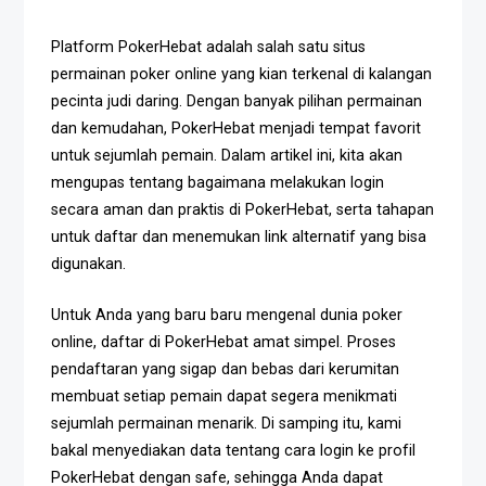
Platform PokerHebat adalah salah satu situs
permainan poker online yang kian terkenal di kalangan
pecinta judi daring. Dengan banyak pilihan permainan
dan kemudahan, PokerHebat menjadi tempat favorit
untuk sejumlah pemain. Dalam artikel ini, kita akan
mengupas tentang bagaimana melakukan login
secara aman dan praktis di PokerHebat, serta tahapan
untuk daftar dan menemukan link alternatif yang bisa
digunakan.
Untuk Anda yang baru baru mengenal dunia poker
online, daftar di PokerHebat amat simpel. Proses
pendaftaran yang sigap dan bebas dari kerumitan
membuat setiap pemain dapat segera menikmati
sejumlah permainan menarik. Di samping itu, kami
bakal menyediakan data tentang cara login ke profil
PokerHebat dengan safe, sehingga Anda dapat