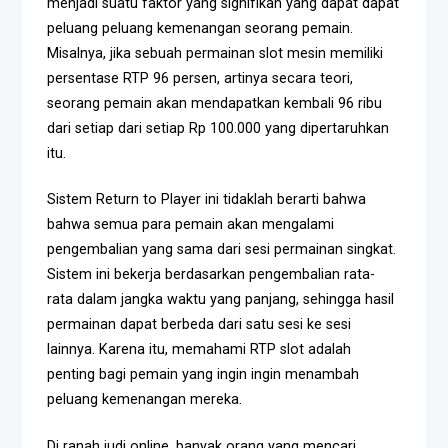
menjadi suatu faktor yang signifikan yang dapat dapat
peluang peluang kemenangan seorang pemain.
Misalnya, jika sebuah permainan slot mesin memiliki
persentase RTP 96 persen, artinya secara teori,
seorang pemain akan mendapatkan kembali 96 ribu
dari setiap dari setiap Rp 100.000 yang dipertaruhkan
itu.
Sistem Return to Player ini tidaklah berarti bahwa
bahwa semua para pemain akan mengalami
pengembalian yang sama dari sesi permainan singkat.
Sistem ini bekerja berdasarkan pengembalian rata-
rata dalam jangka waktu yang panjang, sehingga hasil
permainan dapat berbeda dari satu sesi ke sesi
lainnya. Karena itu, memahami RTP slot adalah
penting bagi pemain yang ingin ingin menambah
peluang kemenangan mereka.
Di ranah judi online, banyak orang yang mencari