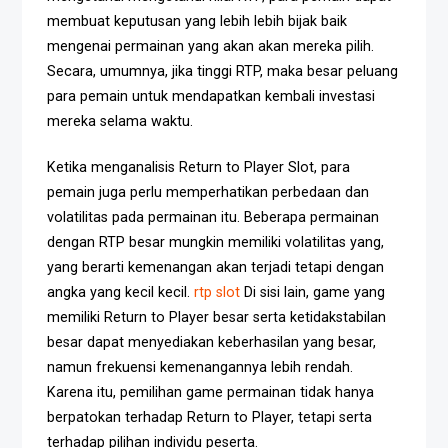
membuat keputusan yang lebih lebih bijak baik
mengenai permainan yang akan akan mereka pilih.
Secara, umumnya, jika tinggi RTP, maka besar peluang
para pemain untuk mendapatkan kembali investasi
mereka selama waktu.
Ketika menganalisis Return to Player Slot, para
pemain juga perlu memperhatikan perbedaan dan
volatilitas pada permainan itu. Beberapa permainan
dengan RTP besar mungkin memiliki volatilitas yang,
yang berarti kemenangan akan terjadi tetapi dengan
angka yang kecil kecil.
rtp slot
Di sisi lain, game yang
memiliki Return to Player besar serta ketidakstabilan
besar dapat menyediakan keberhasilan yang besar,
namun frekuensi kemenangannya lebih rendah.
Karena itu, pemilihan game permainan tidak hanya
berpatokan terhadap Return to Player, tetapi serta
terhadap pilihan individu peserta.