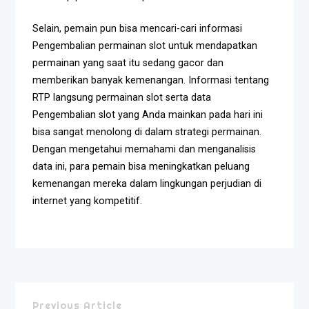
Selain, pemain pun bisa mencari-cari informasi
Pengembalian permainan slot untuk mendapatkan
permainan yang saat itu sedang gacor dan
memberikan banyak kemenangan. Informasi tentang
RTP langsung permainan slot serta data
Pengembalian slot yang Anda mainkan pada hari ini
bisa sangat menolong di dalam strategi permainan.
Dengan mengetahui memahami dan menganalisis
data ini, para pemain bisa meningkatkan peluang
kemenangan mereka dalam lingkungan perjudian di
internet yang kompetitif.
Previous Article