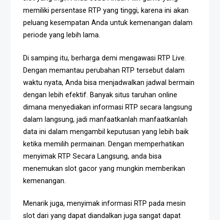
memiliki persentase RTP yang tinggi, karena ini akan
peluang kesempatan Anda untuk kemenangan dalam
periode yang lebih lama.
Di samping itu, berharga demi mengawasi RTP Live.
Dengan memantau perubahan RTP tersebut dalam
waktu nyata, Anda bisa menjadwalkan jadwal bermain
dengan lebih efektif. Banyak situs taruhan online
dimana menyediakan informasi RTP secara langsung
dalam langsung, jadi manfaatkanlah manfaatkanlah
data ini dalam mengambil keputusan yang lebih baik
ketika memilih permainan. Dengan memperhatikan
menyimak RTP Secara Langsung, anda bisa
menemukan slot gacor yang mungkin memberikan
kemenangan.
Menarik juga, menyimak informasi RTP pada mesin
slot dari yang dapat diandalkan juga sangat dapat