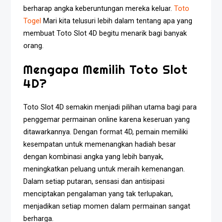
berharap angka keberuntungan mereka keluar.
Toto
Togel
Mari kita telusuri lebih dalam tentang apa yang
membuat Toto Slot 4D begitu menarik bagi banyak
orang.
Mengapa Memilih Toto Slot
4D?
Toto Slot 4D semakin menjadi pilihan utama bagi para
penggemar permainan online karena keseruan yang
ditawarkannya. Dengan format 4D, pemain memiliki
kesempatan untuk memenangkan hadiah besar
dengan kombinasi angka yang lebih banyak,
meningkatkan peluang untuk meraih kemenangan.
Dalam setiap putaran, sensasi dan antisipasi
menciptakan pengalaman yang tak terlupakan,
menjadikan setiap momen dalam permainan sangat
berharga.