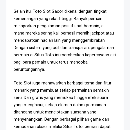
Selain itu, Toto Slot Gacor dikenal dengan tingkat
kemenangan yang relatif tinggi. Banyak pemain
melaporkan pengalaman positif saat bermain, di
mana mereka sering kali berhasil meraih jackpot atau
mendapatkan hadiah lain yang menggembirakan.
Dengan sistem yang adil dan transparan, pengalaman
bermain di Situs Toto ini memberikan kepercayaan diri
bagi para pemain untuk terus mencoba
peruntungannya.
Toto Slot juga menawarkan berbagai tema dan fitur
menarik yang membuat setiap permainan semakin
seru. Dari grafis yang memukau hingga efek suara
yang menghibur, setiap elemen dalam permainan
dirancang untuk menciptakan suasana yang
menyenangkan. Dengan berbagai pilihan game dan
kemudahan akses melalui Situs Toto, pemain dapat