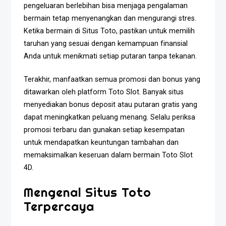
pengeluaran berlebihan bisa menjaga pengalaman
bermain tetap menyenangkan dan mengurangi stres.
Ketika bermain di Situs Toto, pastikan untuk memilih
taruhan yang sesuai dengan kemampuan finansial
Anda untuk menikmati setiap putaran tanpa tekanan.
Terakhir, manfaatkan semua promosi dan bonus yang
ditawarkan oleh platform Toto Slot. Banyak situs
menyediakan bonus deposit atau putaran gratis yang
dapat meningkatkan peluang menang. Selalu periksa
promosi terbaru dan gunakan setiap kesempatan
untuk mendapatkan keuntungan tambahan dan
memaksimalkan keseruan dalam bermain Toto Slot
4D.
Mengenal Situs Toto
Terpercaya