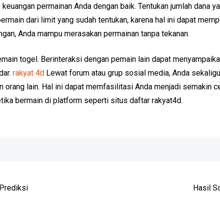
 keuangan permainan Anda dengan baik. Tentukan jumlah dana yan
 bermain dari limit yang sudah tentukan, karena hal ini dapat me
ngan, Anda mampu merasakan permainan tanpa tekanan.
pemain togel. Berinteraksi dengan pemain lain dapat menyampaik
dar.
rakyat 4d
Lewat forum atau grup sosial media, Anda sekalig
n orang lain. Hal ini dapat memfasilitasi Anda menjadi semakin 
a bermain di platform seperti situs daftar rakyat4d.
Prediksi
Hasil S