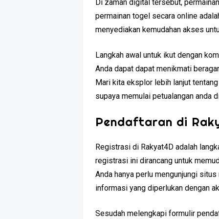
Di zaman digital tersebut, permain
permainan togel secara online adal
menyediakan kemudahan akses untuk
Langkah awal untuk ikut dengan kom
Anda dapat dapat menikmati beraga
Mari kita eksplor lebih lanjut tenta
supaya memulai petualangan anda di 
Pendaftaran di Rak
Registrasi di Rakyat4D adalah langk
registrasi ini dirancang untuk mem
Anda hanya perlu mengunjungi situs
informasi yang diperlukan dengan ak
Sesudah melengkapi formulir pendaf