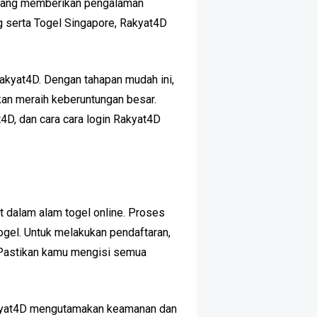
h yang memberikan pengalaman
g serta Togel Singapore, Rakyat4D
Rakyat4D. Dengan tahapan mudah ini,
an meraih keberuntungan besar.
t4D, dan cara cara login Rakyat4D
at dalam alam togel online. Proses
gel. Untuk melakukan pendaftaran,
. Pastikan kamu mengisi semua
Rakyat4D mengutamakan keamanan dan