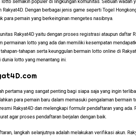
an lotto semakin populer di lingkungan komunitas. Sebuah wada
ah Rakyat4D. Dengan berbagai jenis game seperti Togel Hongkon
 para pemain yang berkeinginan mengetes nasibnya.
unitas Rakyat4D yaitu dengan proses registrasi ataupun daftar 
m permainan lotto yang ada dan memiliki kesempatan mendapatk
ng tahapan-tahapan serta keunggulan bermain lotto online di Rakya
dunia lotto yang menantang ini.
yat4D.com
ah pertama yang sangat penting bagi siapa saja yang ingin terlib
udahkan para pemain baru dalam memasuki pengalaman bermain to
 resmi Rakyat4D dan melengkapi formulir pendaftaran yang ada
urat agar proses pendaftaran berjalan dengan baik.
taran, langkah selanjutnya adalah melakukan verifikasi akun. 