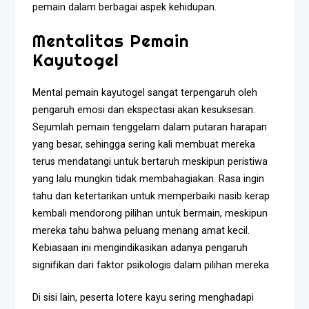
pemain dalam berbagai aspek kehidupan.
Mentalitas Pemain
Kayutogel
Mental pemain kayutogel sangat terpengaruh oleh
pengaruh emosi dan ekspectasi akan kesuksesan.
Sejumlah pemain tenggelam dalam putaran harapan
yang besar, sehingga sering kali membuat mereka
terus mendatangi untuk bertaruh meskipun peristiwa
yang lalu mungkin tidak membahagiakan. Rasa ingin
tahu dan ketertarikan untuk memperbaiki nasib kerap
kembali mendorong pilihan untuk bermain, meskipun
mereka tahu bahwa peluang menang amat kecil.
Kebiasaan ini mengindikasikan adanya pengaruh
signifikan dari faktor psikologis dalam pilihan mereka.
Di sisi lain, peserta lotere kayu sering menghadapi