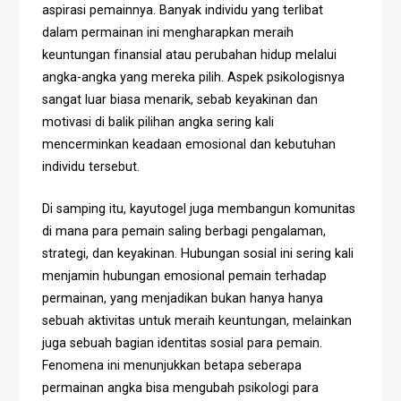
aspirasi pemainnya. Banyak individu yang terlibat
dalam permainan ini mengharapkan meraih
keuntungan finansial atau perubahan hidup melalui
angka-angka yang mereka pilih. Aspek psikologisnya
sangat luar biasa menarik, sebab keyakinan dan
motivasi di balik pilihan angka sering kali
mencerminkan keadaan emosional dan kebutuhan
individu tersebut.
Di samping itu, kayutogel juga membangun komunitas
di mana para pemain saling berbagi pengalaman,
strategi, dan keyakinan. Hubungan sosial ini sering kali
menjamin hubungan emosional pemain terhadap
permainan, yang menjadikan bukan hanya hanya
sebuah aktivitas untuk meraih keuntungan, melainkan
juga sebuah bagian identitas sosial para pemain.
Fenomena ini menunjukkan betapa seberapa
permainan angka bisa mengubah psikologi para