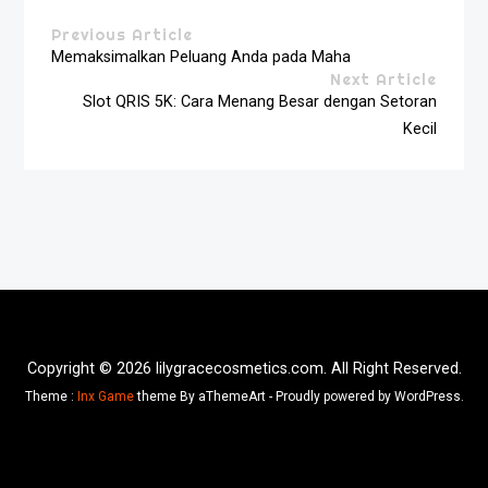
Previous Article
Memaksimalkan Peluang Anda pada Maha
Next Article
Slot QRIS 5K: Cara Menang Besar dengan Setoran
Kecil
Copyright © 2026 lilygracecosmetics.com. All Right Reserved.
Theme :
Inx Game
theme By aThemeArt - Proudly powered by WordPress.