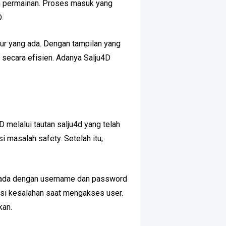
n permainan. Proses masuk yang
.
ur yang ada. Dengan tampilan yang
 secara efisien. Adanya Salju4D
 melalui tautan salju4d yang telah
 masalah safety. Setelah itu,
g ada dengan username dan password
tasi kesalahan saat mengakses user.
kan.