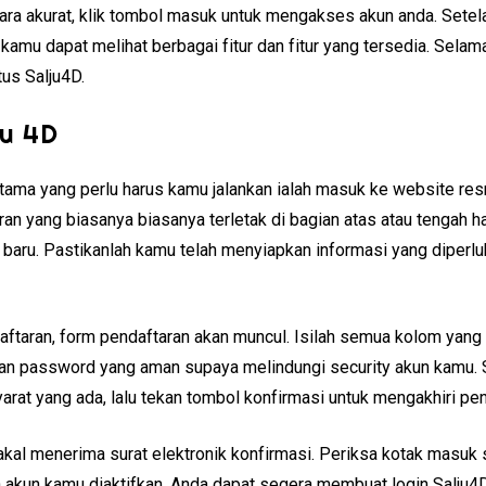
cara akurat, klik tombol masuk untuk mengakses akun anda. Sete
amu dapat melihat berbagai fitur dan fitur yang tersedia. Selama
us Salju4D.
ju 4D
rtama yang perlu harus kamu jalankan ialah masuk ke website re
an yang biasanya biasanya terletak di bagian atas atau tengah ha
aru. Pastikanlah kamu telah menyiapkan informasi yang diperlu
ftaran, form pendaftaran akan muncul. Isilah semua kolom yang
kan password yang aman supaya melindungi security akun kamu. S
yarat yang ada, lalu tekan tombol konfirmasi untuk mengakhiri pe
al menerima surat elektronik konfirmasi. Periksa kotak masuk 
 akun kamu diaktifkan, Anda dapat segera membuat login Salju4D